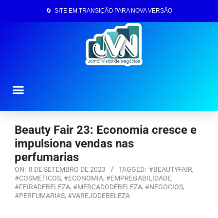
🔄 SITE EM TRANSIÇÃO PARA NOVA VERSÃO
Página Inicial
Beauty Fair 23: Economia cresce e
impulsiona vendas nas
perfumarias
ON:
8 DE SETEMBRO DE 2023
TAGGED:
#BEAUTYFAIR
,
#COSMETICOS
,
#ECONOMIA
,
#EMPREGABILIDADE
,
#FEIRADEBELEZA
,
#MERCADODEBELEZA
,
#NEGOCIOS
,
#PERFUMARIAS
,
#VAREJODEBELEZA