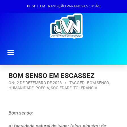
🔄 SITE EM TRANSIÇÃO PARA NOVA VERSÃO
Página Inicial
BOM SENSO EM ESCASSEZ
ON:
2 DE DEZEMBRO DE 2023
TAGGED:
BOM SENSO
,
HUMANIDADE
,
POESIA
,
SOCIEDADE
,
TOLERÂNCIA
Bom senso:
a)
faculdade natural de julgar (algo, alguém) de