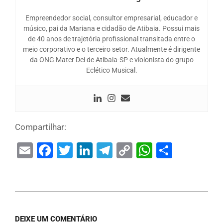
Empreendedor social, consultor empresarial, educador e
músico, pai da Mariana e cidadão de Atibaia. Possui mais
de 40 anos de trajetória profissional transitada entre o
meio corporativo e o terceiro setor. Atualmente é dirigente
da ONG Mater Dei de Atibaia-SP e violonista do grupo
Eclético Musical.
Compartilhar:
Email
Facebook
Twitter
LinkedIn
Telegram
Copy
WhatsAp
Share
Link
DEIXE UM COMENTÁRIO