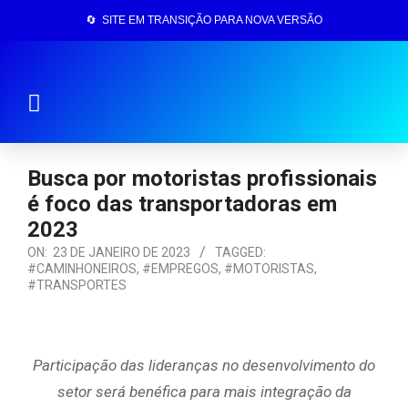
🔄 SITE EM TRANSIÇÃO PARA NOVA VERSÃO
Página Inicial
Busca por motoristas profissionais
é foco das transportadoras em
2023
ON:
23 DE JANEIRO DE 2023
TAGGED:
#CAMINHONEIROS
,
#EMPREGOS
,
#MOTORISTAS
,
#TRANSPORTES
Participação das lideranças no desenvolvimento do
setor será benéfica para mais integração da