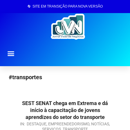
🔄 SITE EM TRANSIÇÃO PARA NOVA VERSÃO
Página Inicial
#transportes
SEST SENAT chega em Extrema e dá
início à capacitação de jovens
aprendizes do setor do transporte
IN:
DESTAQUE
,
EMPREENDEDORISMO
,
NOTÍCIAS
,
SERVIÇOS
,
TRANSPORTE