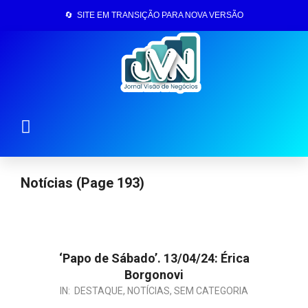
🔄 SITE EM TRANSIÇÃO PARA NOVA VERSÃO
Página Inicial
Notícias
(Page 193)
‘Papo de Sábado’. 13/04/24: Érica
Borgonovi
IN:
DESTAQUE
,
NOTÍCIAS
,
SEM CATEGORIA