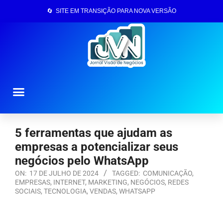
🔄 SITE EM TRANSIÇÃO PARA NOVA VERSÃO
Página Inicial
5 ferramentas que ajudam as
empresas a potencializar seus
negócios pelo WhatsApp
ON:
17 DE JULHO DE 2024
TAGGED:
COMUNICAÇÃO
,
EMPRESAS
,
INTERNET
,
MARKETING
,
NEGÓCIOS
,
REDES
SOCIAIS
,
TECNOLOGIA
,
VENDAS
,
WHATSAPP