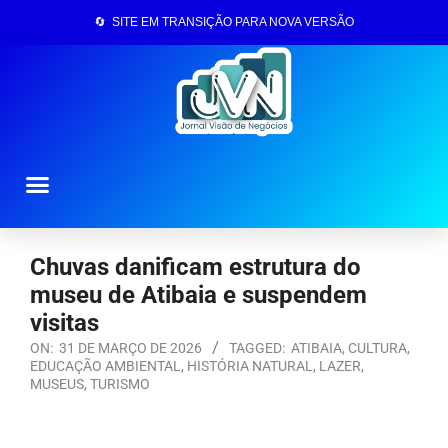
🔄 SITE EM TRANSIÇÃO PARA NOVA VERSÃO
Página Inicial
Chuvas danificam estrutura do
museu de Atibaia e suspendem
visitas
ON:
31 DE MARÇO DE 2026
TAGGED:
ATIBAIA
,
CULTURA
,
EDUCAÇÃO AMBIENTAL
,
HISTÓRIA NATURAL
,
LAZER
,
MUSEUS
,
TURISMO