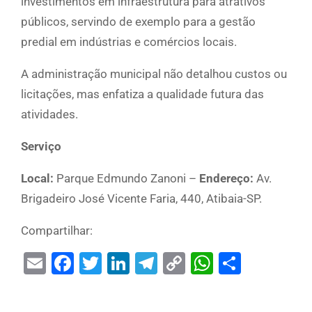
investimentos em infraestrutura para atrativos
públicos, servindo de exemplo para a gestão
predial em indústrias e comércios locais.
A administração municipal não detalhou custos ou
licitações, mas enfatiza a qualidade futura das
atividades.
Serviço
Local:
Parque Edmundo Zanoni –
Endereço:
Av.
Brigadeiro José Vicente Faria, 440, Atibaia-SP.
Compartilhar:
Email
Facebook
Twitter
LinkedIn
Telegram
Copy
WhatsAp
Share
Link