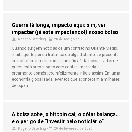
Guerra lá longe, impacto aqui: sim, vai
impactar (já está impactando!) nosso bolso
Rogerio Szterling
•
20 de março de 2026
Quando surgem notícias de um conflito no Oriente Médio,
muita gente pensa tratar-se de algo distante, só presente
no noticiário internacional, que não afeta nossas vidas de
quem está preocupado com contas, mercado e
orçamento doméstico. Infelizmente, não é assim. Em uma
economia globalizada, eventos que acontecem a milhares
de<span …
A bolsa sobe, o bitcoin cai, o dólar balança…
e o perigo de “investir pelo noticiário”
Rogerio Szterling
•
20 de fevereiro de 2026