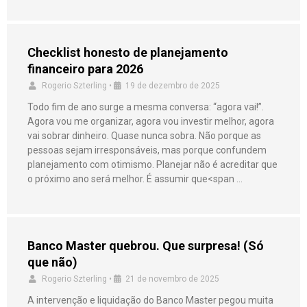
Checklist honesto de planejamento
financeiro para 2026
Rogerio Szterling
•
19 de dezembro de 2025
Todo fim de ano surge a mesma conversa: “agora vai!”.
Agora vou me organizar, agora vou investir melhor, agora
vai sobrar dinheiro. Quase nunca sobra. Não porque as
pessoas sejam irresponsáveis, mas porque confundem
planejamento com otimismo. Planejar não é acreditar que
o próximo ano será melhor. É assumir que<span …
Banco Master quebrou. Que surpresa! (Só
que não)
Rogerio Szterling
•
21 de novembro de 2025
A intervenção e liquidação do Banco Master pegou muita