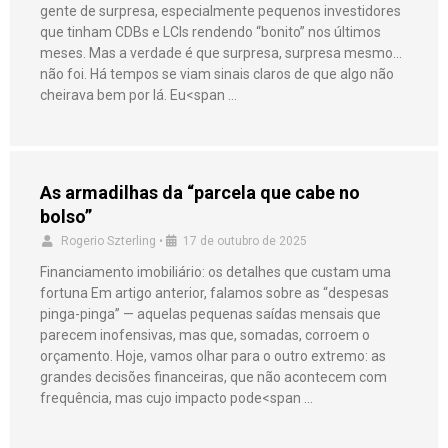
gente de surpresa, especialmente pequenos investidores
que tinham CDBs e LCIs rendendo “bonito” nos últimos
meses. Mas a verdade é que surpresa, surpresa mesmo…
não foi. Há tempos se viam sinais claros de que algo não
cheirava bem por lá. Eu<span …
As armadilhas da “parcela que cabe no
bolso”
Rogerio Szterling
•
17 de outubro de 2025
Financiamento imobiliário: os detalhes que custam uma
fortuna Em artigo anterior, falamos sobre as “despesas
pinga-pinga” — aquelas pequenas saídas mensais que
parecem inofensivas, mas que, somadas, corroem o
orçamento. Hoje, vamos olhar para o outro extremo: as
grandes decisões financeiras, que não acontecem com
frequência, mas cujo impacto pode<span …