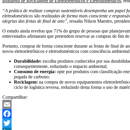
Brasileira de Reciclagem de Eletroeletrônicos e Eletrodomésticos
, re
“A prática de realizar compras sustentáveis desempenha um papel fu
eletrodomésticos são realizadas de forma mais consciente e responsáv
alegrias das festas de final de ano”,
ressalta Nilson Maestro, presid
O estudo ainda revelou que 71% do grupo de pessoas que planejavam 
entrevistados afirmaram que pretendem reservar as compras de fim d
Portanto, comprar de forma consciente durante as festas de final de 
novos eletroeletrônicos e eletrodomésticos com consciência ambiental
Durabilidade:
escolha produtos conhecidos por sua durabilidade
consequentemente, reduzindo o impacto ambiental;
Consumo de energia:
opte por produtos com classificação ener
pegada de carbono;
Reciclagem:
na compra de novos equipamentos eletroeletrônicos
ciclo de logística reversa, reduzindo desta forma o uso de mat
Compartilhar:
Email
Facebook