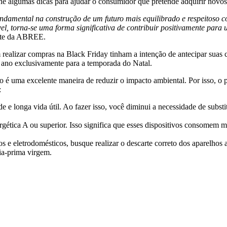
úne algumas dicas para ajudar o consumidor que pretende adquirir novos
ndamental na construção de um futuro mais equilibrado e respeitoso 
el, torna-se uma forma significativa de contribuir positivamente para
ente da ABREE.
realizar compras na Black Friday tinham a intenção de antecipar suas 
e ano exclusivamente para a temporada do Natal.
ano é uma excelente maneira de reduzir o impacto ambiental. Por isso, 
:
 e longa vida útil. Ao fazer isso, você diminui a necessidade de substi
gética A ou superior. Isso significa que esses dispositivos consomem m
 e eletrodomésticos, busque realizar o descarte correto dos aparelhos 
éria-prima virgem.