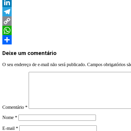
Twitter
LinkedIn
Telegram
Copy
Link
WhatsApp
Share
Deixe um comentário
O seu endereço de e-mail não será publicado.
Campos obrigatórios s
Comentário
*
Nome
*
E-mail
*