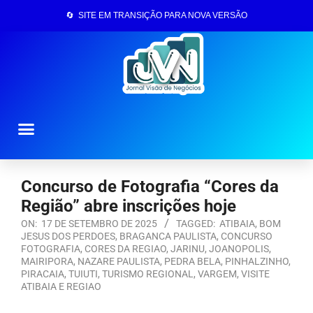
🔄 SITE EM TRANSIÇÃO PARA NOVA VERSÃO
Página Inicial
Concurso de Fotografia “Cores da
Região” abre inscrições hoje
ON:
17 DE SETEMBRO DE 2025
TAGGED:
ATIBAIA
,
BOM
JESUS DOS PERDOES
,
BRAGANCA PAULISTA
,
CONCURSO
FOTOGRAFIA
,
CORES DA REGIAO
,
JARINU
,
JOANOPOLIS
,
MAIRIPORA
,
NAZARE PAULISTA
,
PEDRA BELA
,
PINHALZINHO
,
PIRACAIA
,
TUIUTI
,
TURISMO REGIONAL
,
VARGEM
,
VISITE
ATIBAIA E REGIAO