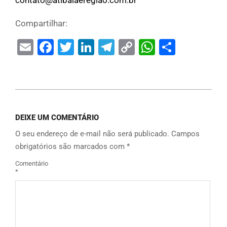
contato@atibaiaeregiao.com.br
Compartilhar:
Email
Facebook
Twitter
LinkedIn
Telegram
Copy
WhatsAp
Share
Link
DEIXE UM COMENTÁRIO
O seu endereço de e-mail não será publicado.
Campos
obrigatórios são marcados com
*
Comentário
*