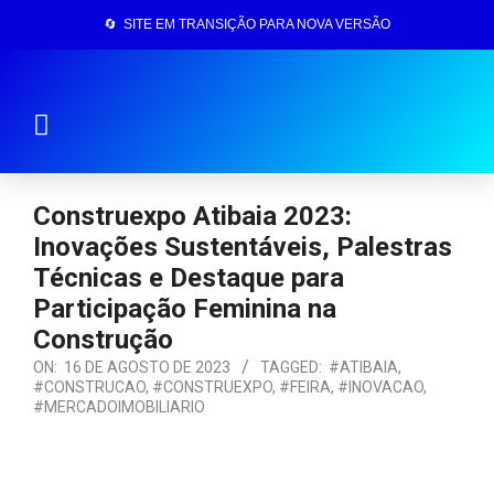
🔄 SITE EM TRANSIÇÃO PARA NOVA VERSÃO
Página Inicial
Construexpo Atibaia 2023:
Inovações Sustentáveis, Palestras
Técnicas e Destaque para
Participação Feminina na
Construção
ON:
16 DE AGOSTO DE 2023
TAGGED:
#ATIBAIA
,
#CONSTRUCAO
,
#CONSTRUEXPO
,
#FEIRA
,
#INOVACAO
,
#MERCADOIMOBILIARIO