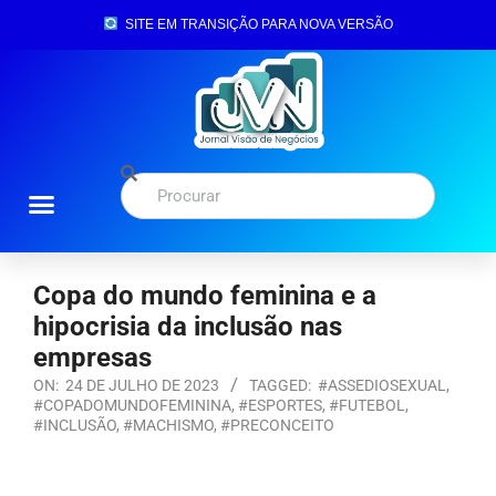
SITE EM TRANSIÇÃO PARA NOVA VERSÃO
Copa do mundo feminina e a
hipocrisia da inclusão nas
empresas
ON:
24 DE JULHO DE 2023
TAGGED:
#ASSEDIOSEXUAL
,
#COPADOMUNDOFEMININA
,
#ESPORTES
,
#FUTEBOL
,
#INCLUSÃO
,
#MACHISMO
,
#PRECONCEITO