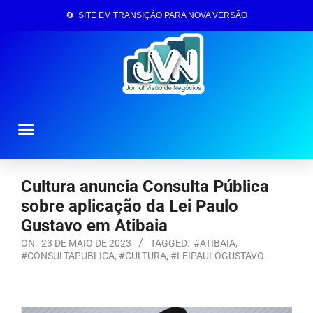
🔄 SITE EM TRANSIÇÃO PARA NOVA VERSÃO
Página Inicial
Cultura anuncia Consulta Pública
sobre aplicação da Lei Paulo
Gustavo em Atibaia
ON:
23 DE MAIO DE 2023
TAGGED:
#ATIBAIA
,
#CONSULTAPUBLICA
,
#CULTURA
,
#LEIPAULOGUSTAVO