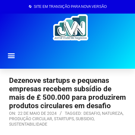
🔄 SITE EM TRANSIÇÃO PARA NOVA VERSÃO
Página Inicial
Dezenove startups e pequenas
empresas recebem subsídio de
mais de £ 500.000 para produzirem
produtos circulares em desafio
ON:
22 DE MAIO DE 2024
TAGGED:
DESAFIO
,
NATUREZA
,
PRODUÇÃO CIRCULAR
,
STARTUPS
,
SUBSIDIO
,
SUSTENTABILIDADE