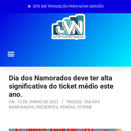
🔄 SITE EM TRANSIÇÃO PARA NOVA VERSÃO
Página Inicial
Dia dos Namorados deve ter alta
significativa do ticket médio este
ano.
ON:
10 DE JUNHO DE 2022
TAGGED:
DIA DOS
NAMORADOS
,
PRESENTES
,
VENDAS
,
VITRINE