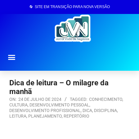
🔄 SITE EM TRANSIÇÃO PARA NOVA VERSÃO
Página Inicial
Dica de leitura – O milagre da
manhã
ON:
24 DE JULHO DE 2024
TAGGED:
CONHECIMENTO
,
CULTURA
,
DESENVOLVIMENTO PESSOAL
,
DESENVOLVIMENTO PROFISSIONAL
,
DICA
,
DISCIPLINA
,
LEITURA
,
PLANEJAMENTO
,
REPERTÓRIO