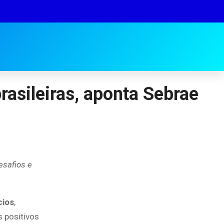
asileiras, aponta Sebrae
esafios e
cios
,
 positivos