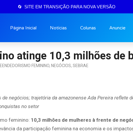
🔄 SITE EM TRANSIÇÃO PARA NOVA VERSÃO
Página Inicial
Notícias
Colunas
Anuncie
o atinge 10,3 milhões de br
EENDEDORISMO FEMININO
,
NEGÓCIOS
,
SEBRAE
de negócios; trajetória da amazonense Ada Pereira reflete d
onquistas no setor
smo feminino:
10,3 milhões de mulheres à frente de negó
vância da participação feminina na economia e os impactos