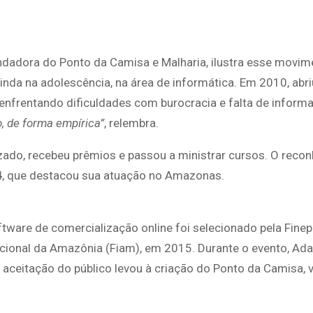
ndadora do Ponto da Camisa e Malharia, ilustra esse movim
da na adolescência, na área de informática. Em 2010, abri
enfrentando dificuldades com burocracia e falta de inform
o, de forma empírica”
, relembra.
ado, recebeu prêmios e passou a ministrar cursos. O reco
4
, que destacou sua atuação no Amazonas.
ware de comercialização online foi selecionado pela Finep
rnacional da Amazônia (Fiam), em 2015. Durante o evento, Ad
aceitação do público levou à criação do Ponto da Camisa, 