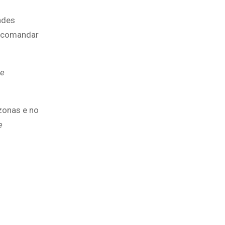
ndes
e comandar
 e
zonas e no
e