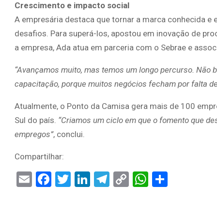
Crescimento e impacto social
A empresária destaca que tornar a marca conhecida e 
desafios. Para superá-los, apostou em inovação de pr
a empresa, Ada atua em parceria com o Sebrae e assoc
“Avançamos muito, mas temos um longo percurso. Não bast
capacitação, porque muitos negócios fecham por falta d
Atualmente, o Ponto da Camisa gera mais de 100 empre
Sul do país.
“Criamos um ciclo em que o fomento que de
empregos”
, conclui.
Compartilhar:
Email
Facebook
Twitter
LinkedIn
Telegram
Copy
WhatsAp
Share
Link