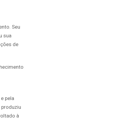
ento. Seu
u sua
ações de
nhecimento
 e pela
a produziu
voltado à