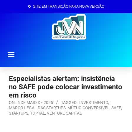
🔄 SITE EM TRANSIÇÃO PARA NOVA VERSÃO
Página Inicial
Especialistas alertam: insistência
no SAFE pode colocar investimento
em risco
ON:
6 DE MAIO DE 2025
TAGGED:
INVESTIMENTO
,
MARCO LEGAL DAS STARTUPS
,
MÚTUO CONVERSÍVEL
,
SAFE
,
STARTUPS
,
TOPTAL
,
VENTURE CAPITAL