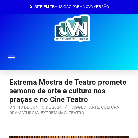
🔄 SITE EM TRANSIÇÃO PARA NOVA VERSÃO
Página Inicial
Extrema Mostra de Teatro promete
semana de arte e cultura nas
praças e no Cine Teatro
ON:
13 DE JUNHO DE 2024
TAGGED:
ARTE
,
CULTURA
,
DRAMATURGIA
,
EXTREMAMG
,
TEATRO