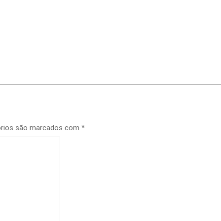
p
órios são marcados com
*