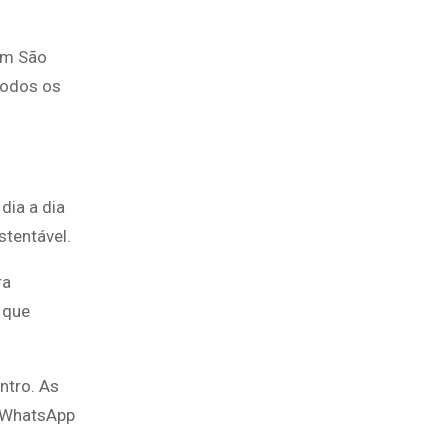
em São
Todos os
dia a dia
stentável.
ra
 que
ntro. As
o WhatsApp