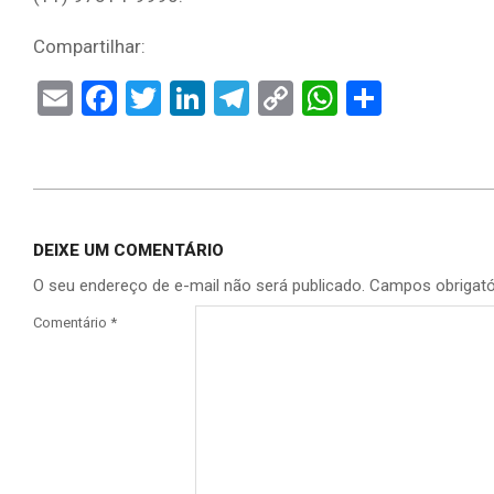
Compartilhar:
Email
Facebook
Twitter
LinkedIn
Telegram
Copy
WhatsAp
Share
Link
2026-
02-
DEIXE UM COMENTÁRIO
04
O seu endereço de e-mail não será publicado.
Campos obrigat
Comentário
*