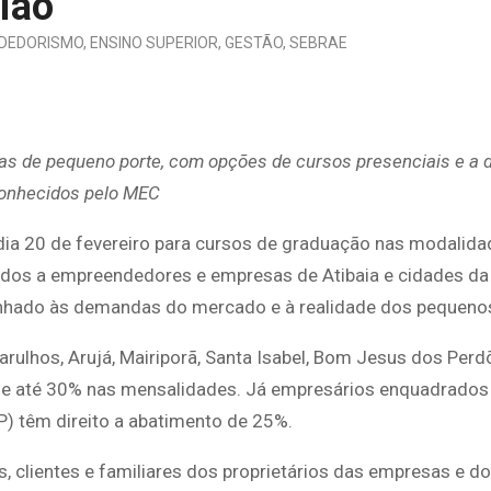
ião
DEDORISMO
,
ENSINO SUPERIOR
,
GESTÃO
,
SEBRAE
s de pequeno porte, com opções de cursos presenciais e a d
onhecidos pelo MEC
dia 20 de fevereiro para cursos de graduação nas modalid
tados a empreendedores e empresas de Atibaia e cidades da 
alinhado às demandas do mercado e à realidade dos pequeno
rulhos, Arujá, Mairiporã, Santa Isabel, Bom Jesus dos Perd
o de até 30% nas mensalidades. Já empresários enquadrado
) têm direito a abatimento de 25%.
 clientes e familiares dos proprietários das empresas e do