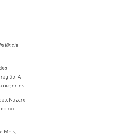
istância
ades
região. A
s negócios.
ões, Nazaré
s como
s MEIs,