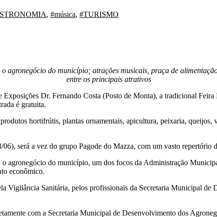
STRONOMIA
,
#música
,
#TURISMO
 o agronegócio do município; atrações musicais, praça de alimentação
entre os principais atrativos
de Exposições Dr. Fernando Costa (Posto de Monta), a tradicional Feira
ada é gratuita.
odutos hortifrútis, plantas ornamentais, apicultura, peixaria, queijos, 
 (08/06), será a vez do grupo Pagode do Mazza, com um vasto repertório
e o agronegócio do município, um dos focos da Administração Municipal
ento econômico.
pela Vigilância Sanitária, pelos profissionais da Secretaria Municipal
retamente com a Secretaria Municipal de Desenvolvimento dos Agronegó