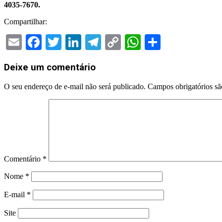
4035-7670.
Compartilhar:
Email
Facebook
Twitter
LinkedIn
Telegram
Copy
WhatsApp
Share
Link
2023-
Deixe um comentário
06-
07
O seu endereço de e-mail não será publicado.
Campos obrigatórios s
Comentário
*
Nome
*
E-mail
*
Site