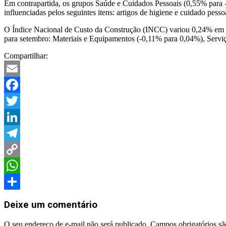
Em contrapartida, os grupos Saúde e Cuidados Pessoais (0,55% para 
influenciadas pelos seguintes itens: artigos de higiene e cuidado pe
O Índice Nacional de Custo da Construção (INCC) variou 0,24% em se
para setembro: Materiais e Equipamentos (-0,11% para 0,04%), Serv
Compartilhar:
Email
Facebook
Twitter
LinkedIn
Telegram
Copy
Link
WhatsApp
Share
Deixe um comentário
O seu endereço de e-mail não será publicado.
Campos obrigatórios s