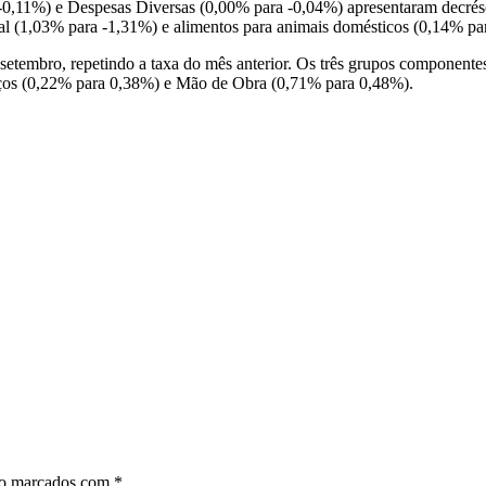
-0,11%) e Despesas Diversas (0,00% para -0,04%) apresentaram decrésc
ssoal (1,03% para -1,31%) e alimentos para animais domésticos (0,14% p
tembro, repetindo a taxa do mês anterior. Os três grupos componentes
iços (0,22% para 0,38%) e Mão de Obra (0,71% para 0,48%).
ão marcados com
*