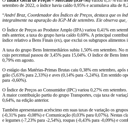
O
Índice Geral de Preços – Mercado (IGP-M)
variou 0,37% em set
setembro de 2022, o índice havia caído 0,95% e acumulava alta de 
“
André Braz, Coordenador dos Índices de Preços, destaca que os índi
integralmente na apuração do IGP-M de setembro. Ele observa que, c
O Índice de Preços ao Produtor Amplo (IPA) variou 0,41% em setemb
mês anterior, a taxa do grupo havia caído 0,69%. A principal contri
índice relativo a Bens Finais (ex), que exclui os subgrupos alimento
A taxa do grupo Bens Intermediários subiu 1,50% em setembro. No mês 
cujo percentual passou de 3,45% para 15,04%. O índice de Bens Inter
0,79% em agosto.
O estágio das Matérias-Primas Brutas caiu 0,38% em setembro, após re
grão (5,63% para 2,33%) e aves (0,14% para -5,24%). Em sentido opo
para -0,60%).
O Índice de Preços ao Consumidor (IPC) variou 0,27% em setembro. Em
A maior contribuição partiu do grupo Transportes, cuja taxa de vari
0,64%, na edição anterior.
Também apresentaram acréscimo em suas taxas de variação os grupos
(-0,31% para -0,08%) e Comunicação (0,03% para 0,07%). Nestas class
e legumes (-7,23% para -2,54%), roupas (-0,43% para -0,09%) e combo