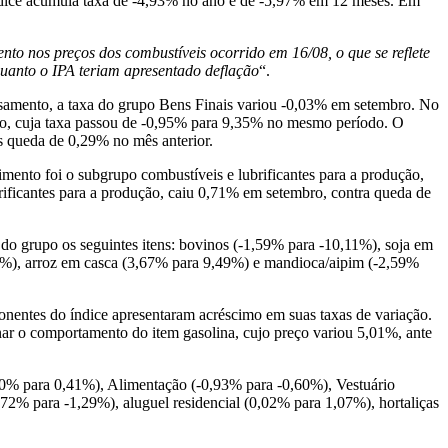
ndice acumula taxa de -4,93% no ano e de -5,97% em 12 meses. Em
to nos preços dos combustíveis ocorrido em 16/08, o que se reflete
quanto o IPA teriam apresentado deflação
“.
samento, a taxa do grupo Bens Finais variou -0,03% em setembro. No
sumo, cuja taxa passou de -0,95% para 9,35% no mesmo período. O
ós queda de 0,29% no mês anterior.
mento foi o subgrupo combustíveis e lubrificantes para a produção,
rificantes para a produção, caiu 0,71% em setembro, contra queda de
 do grupo os seguintes itens: bovinos (-1,59% para -10,11%), soja em
53%), arroz em casca (3,67% para 9,49%) e mandioca/aipim (-2,59%
nentes do índice apresentaram acréscimo em suas taxas de variação.
nar o comportamento do item gasolina, cujo preço variou 5,01%, ante
10% para 0,41%), Alimentação (-0,93% para -0,60%), Vestuário
72% para -1,29%), aluguel residencial (0,02% para 1,07%), hortaliças