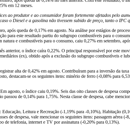
embro, após queda de 0,14% no mês anterior. Com este resultado, o í
8,25% em 12 meses.
ces ao produtor e ao consumidor foram fortemente afetados pelo aumen
aso o Diesel e a gasolina não tivessem subido de preço, tanto o IPC 
ro, após queda de 0,17% em agosto. Na análise por estágios de proces
buição para este resultado partiu do subgrupo combustíveis para o con
s in natura e combustíveis para o consumo, caiu 0,27% em setembro, ap
anterior, o índice caíra 0,22%. O principal responsável por este movi
mediários (ex), obtido após a exclusão do subgrupo combustíveis e lub
gistrar alta de 0,42% em agosto. Contribuíram para a inversão da taxa
sto, destacam-se os seguintes itens: minério de ferro (-0,08% para 6,
 agosto, o índice caiu 0,19%. Seis das oito classes de despesa compo
ação passou de 0,14% para 1,75%. Nesta classe de despesa, cabe mencio
: Educação, Leitura e Recreação (-1,19% para -0,10%), Habitação (0,
es de despesa, vale mencionar os seguintes itens: passagem aérea (-8,
 de telefonia, internet e TV por assinatura (-0,20% para 0,13%).