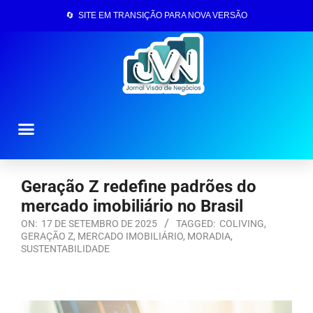
🔄 SITE EM TRANSIÇÃO PARA NOVA VERSÃO
Página Inicial
Geração Z redefine padrões do
mercado imobiliário no Brasil
ON:
17 DE SETEMBRO DE 2025
TAGGED:
COLIVING
,
GERAÇÃO Z
,
MERCADO IMOBILIÁRIO
,
MORADIA
,
SUSTENTABILIDADE