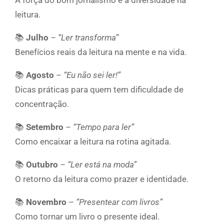
A força do bom jornalismo e a diversidade na
leitura.
📚
Julho
–
“Ler transforma”
Benefícios reais da leitura na mente e na vida.
📚
Agosto
–
“Eu não sei ler!”
Dicas práticas para quem tem dificuldade de
concentração.
📚
Setembro
–
“Tempo para ler”
Como encaixar a leitura na rotina agitada.
📚
Outubro
–
“Ler está na moda”
O retorno da leitura como prazer e identidade.
📚
Novembro
–
“Presentear com livros”
Como tornar um livro o presente ideal.