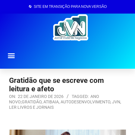
🔄 SITE EM TRANSIÇÃO PARA NOVA VERSÃO
Página Inicial
Gratidão que se escreve com
leitura e afeto
ON:
22 DE JANEIRO DE 2026
TAGGED:
ANO
NOVO;GRATIDÃO
,
ATIBAIA
,
AUTODESENVOLVIMENTO
,
JVN
,
LER LIVROS E JORNAIS