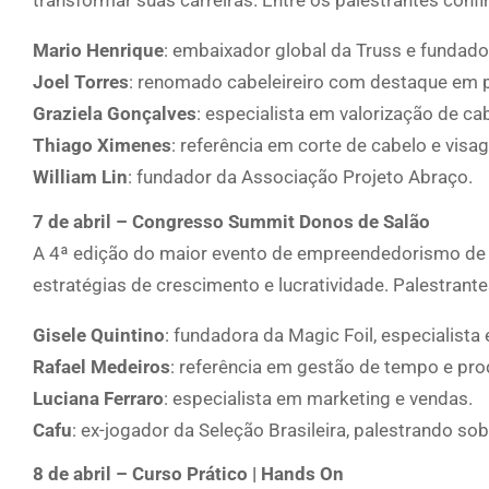
transformar suas carreiras. Entre os palestrantes conf
Mario Henrique
: embaixador global da Truss e fundad
Joel Torres
: renomado cabeleireiro com destaque em
Graziela Gonçalves
: especialista em valorização de c
Thiago Ximenes
: referência em corte de cabelo e visa
William Lin
: fundador da Associação Projeto Abraço.
7 de abril – Congresso Summit Donos de Salão
A 4ª edição do maior evento de empreendedorismo de be
estratégias de crescimento e lucratividade. Palestrante
Gisele Quintino
: fundadora da Magic Foil, especialist
Rafael Medeiros
: referência em gestão de tempo e pro
Luciana Ferraro
: especialista em marketing e vendas.
Cafu
: ex-jogador da Seleção Brasileira, palestrando sob
8 de abril – Curso Prático | Hands On