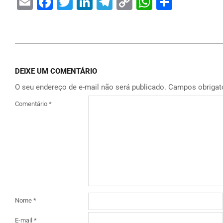
Email
Facebook
Twitter
LinkedIn
Telegram
Copy
WhatsAp
Share
Link
DEIXE UM COMENTÁRIO
O seu endereço de e-mail não será publicado.
Campos obrigat
Comentário
*
Nome
*
E-mail
*