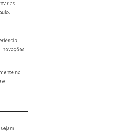
ntar as
aulo.
eriência
s inovações
amente no
g e
desejam