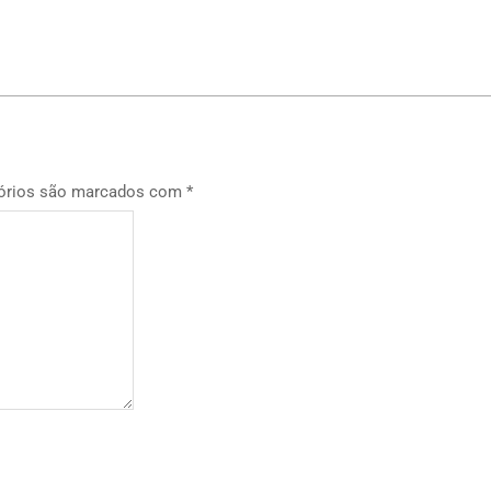
p
órios são marcados com
*