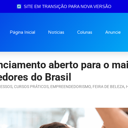
SITE EM TRANSIÇÃO PARA NOVA VERSÃO
Página Inicial
Notícias
Colunas
Anuncie
ciamento aberto para o mai
dores do Brasil
ESSOS
,
CURSOS PRÁTICOS
,
EMPREENDEDORISMO
,
FEIRA DE BELEZA
,