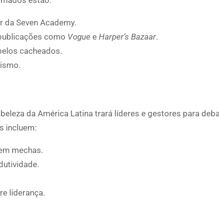
irmados estão:
or da Seven Academy.
 publicações como
Vogue
e
Harper’s Bazaar
.
abelos cacheados.
gismo.
leza da América Latina trará líderes e gestores para deba
s incluem:
a em mechas.
dutividade.
re liderança.