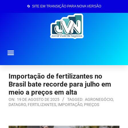
🔄 SITE EM TRANSIÇÃO PARA NOVA VERSÃO
Página Inicial
Importação de fertilizantes no
Brasil bate recorde para julho em
meio a preços em alta
ON:
19 DE AGOSTO DE 2025
TAGGED:
AGRONEGÓCIO
,
DATAGRO
,
FERTILIZANTES
,
IMPORTAÇÃO
,
PREÇOS