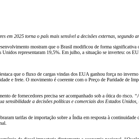
es em 2025 torna o país mais sensível a decisões externas, segundo a
nvolvimento mostram que o Brasil modificou de forma significativa o p
Unidos representaram 19,5%. Em julho, a situação se inverteu: os E
estaca que o fluxo de cargas vindas dos EUA ganhou força no inverno d
idade e frete. O movimento é coerente com o Preço de Paridade de Imp
mento de fornecedores precisa ser acompanhado sob a ótica do risco.
“A
ua sensibilidade a decisões políticas e comerciais dos Estados Unidos
braram tarifas de importação sobre a Índia em resposta à continuidade 
nal.