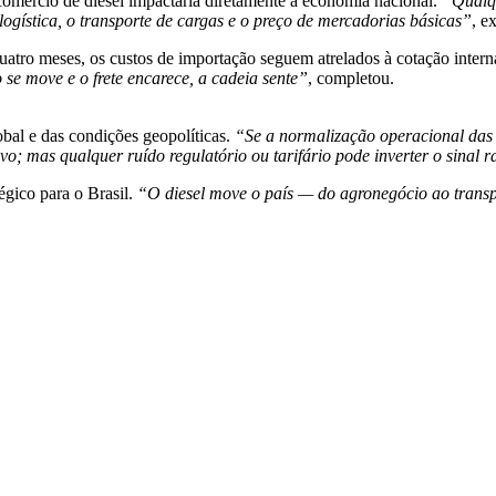
 comércio de diesel impactaria diretamente a economia nacional.
“Qualqu
 logística, o transporte de cargas e o preço de mercadorias básicas”
, e
atro meses, os custos de importação seguem atrelados à cotação intern
 se move e o frete encarece, a cadeia sente”
, completou.
bal e das condições geopolíticas.
“Se a normalização operacional das 
ivo; mas qualquer ruído regulatório ou tarifário pode inverter o sinal
égico para o Brasil.
“O diesel move o país — do agronegócio ao transp