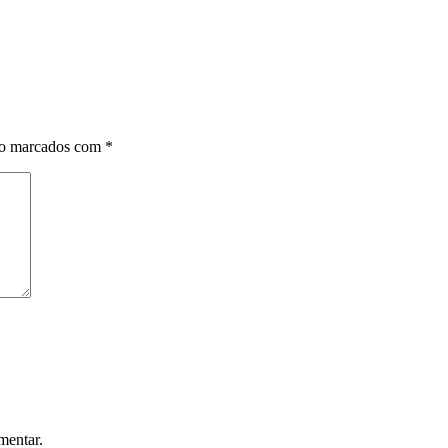
ão marcados com
*
mentar.