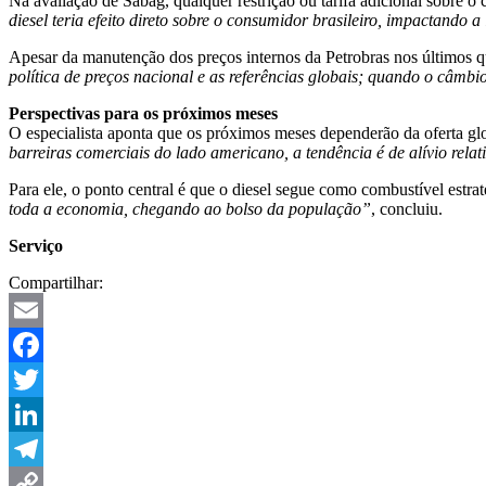
Na avaliação de Sabag, qualquer restrição ou tarifa adicional sobre o
diesel teria efeito direto sobre o consumidor brasileiro, impactando a
Apesar da manutenção dos preços internos da Petrobras nos últimos qu
política de preços nacional e as referências globais; quando o câmbio
Perspectivas para os próximos meses
O especialista aponta que os próximos meses dependerão da oferta glo
barreiras comerciais do lado americano, a tendência é de alívio relat
Para ele, o ponto central é que o diesel segue como combustível estrat
toda a economia, chegando ao bolso da população”
, concluiu.
Serviço
Compartilhar:
Email
Facebook
Twitter
LinkedIn
Telegram