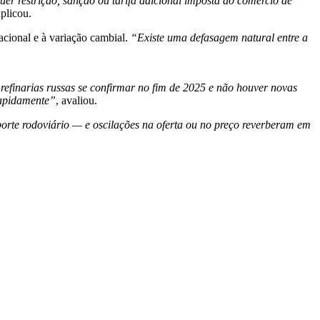
er restrição, sanção ou tarifa adicional imposta ao comércio de
xplicou.
acional e à variação cambial.
“Existe uma defasagem natural entre a
refinarias russas se confirmar no fim de 2025 e não houver novas
 rapidamente”
, avaliou.
orte rodoviário — e oscilações na oferta ou no preço reverberam em