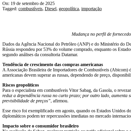
On:
19 de setembro de 2025
Tagged:
combustíveis
,
Diesel
,
geopolítica
,
importação
Mudança no perfil de fornecedor
Dados da Agência Nacional do Petróleo (ANP) e do Ministério do Dese
Rússia respondeu por 53% do volume comprado, enquanto os Estados 
segundo análises da consultoria Datamar.
Tendência de crescimento das compras americanas
A Associação Brasileira de Importadores de Combustíveis (Abicom) d
americanas devem superar as russas, dependendo de preço, disponibil
Riscos geopolíticos
Para o especialista em combustíveis Vitor Sabag, da Gasola, o reveza
reduz a dependência russa no curto prazo; por outro lado, aumenta s
previsibilidade de preços”
, afirmou.
Esse risco foi exemplificado em agosto, quando os Estados Unidos do
diplomáticos podem ter repercussões imediatas no mercado internacio
Impacto sobre o consumidor brasileiro