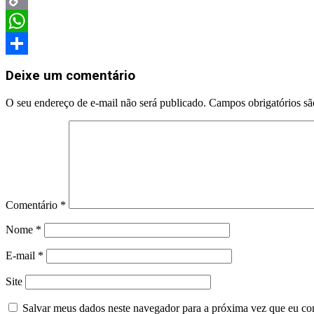
Copy
Link
WhatsApp
2025-
Share
09-
Deixe um comentário
19
O seu endereço de e-mail não será publicado.
Campos obrigatórios s
Comentário
*
Nome
*
E-mail
*
Site
Salvar meus dados neste navegador para a próxima vez que eu co