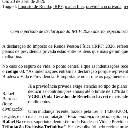
On:
20 de abril de 2026
Tagged:
Imposto de Renda
,
IRPF
,
malha fina
,
previdência privada
,
re
Com o período de declaração do IRPF 2026 aberto, especialistas 
A declaração do Imposto de Renda Pessoa Física (IRPF) 2026, referen
planos de previdência privada estão entre os itens que mais geram qu
malha fina.
No caso do seguro de vida, o ponto central é que as indenizações re
o
código 03
. “As indenizações entram na declaração porque represent
Bradesco Vida e Previdência. É importante notar que os pagamentos m
Já a previdência privada exige atenção ao tipo de plano
deduzir as contribuições anuais até o limite de 12% da 
Rafael
VGBL (Vida Gerador de Benefício Livre)
é mais ade
Barroso
rendimentos.
(foto:
divulgação)
Uma mudança recente, trazida pela Lei nº 14.803/2024, 
resgate, e não mais na contratação. “
Essa mudança exige atenção no p
Rafael Barroso
, superintendente sênior da Bradesco Vida e Previdên
Tributação Exclusiva/Definitiva”
. Se a escolha foi pelo regime pro