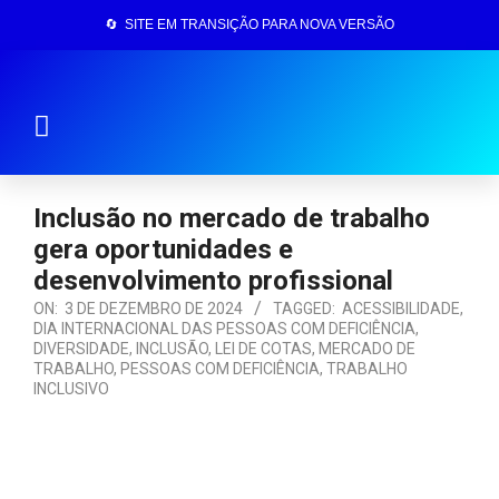
🔄 SITE EM TRANSIÇÃO PARA NOVA VERSÃO
Página Inicial
Inclusão no mercado de trabalho
gera oportunidades e
desenvolvimento profissional
ON:
3 DE DEZEMBRO DE 2024
TAGGED:
ACESSIBILIDADE
,
DIA INTERNACIONAL DAS PESSOAS COM DEFICIÊNCIA
,
DIVERSIDADE
,
INCLUSÃO
,
LEI DE COTAS
,
MERCADO DE
TRABALHO
,
PESSOAS COM DEFICIÊNCIA
,
TRABALHO
INCLUSIVO