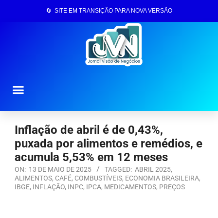
🔄 SITE EM TRANSIÇÃO PARA NOVA VERSÃO
Página Inicial
Inflação de abril é de 0,43%,
puxada por alimentos e remédios, e
acumula 5,53% em 12 meses
ON:
13 DE MAIO DE 2025
TAGGED:
ABRIL 2025
,
ALIMENTOS
,
CAFÉ
,
COMBUSTÍVEIS
,
ECONOMIA BRASILEIRA
,
IBGE
,
INFLAÇÃO
,
INPC
,
IPCA
,
MEDICAMENTOS
,
PREÇOS