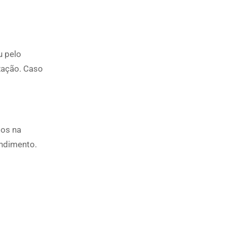
u pelo
zação. Caso
ios na
endimento.