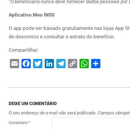
“O beneficiário nunca deve fornecer dados pessoais por l
Aplicativo Meu INSS
O app pode ser baixado gratuitamente nas lojas App St
de descontos e consultar o extrato do benefício.
Compartilhar:
Email
Facebook
Twitter
LinkedIn
Telegram
Copy
WhatsAp
Share
Link
DEIXE UM COMENTÁRIO
O seu endereço de e-mail não será publicado.
Campos obrigat
Comentário
*