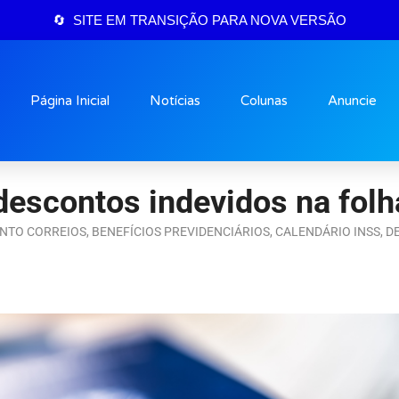
🔄 SITE EM TRANSIÇÃO PARA NOVA VERSÃO
Página Inicial
Notícias
Colunas
Anuncie
descontos indevidos na folha
NTO CORREIOS
,
BENEFÍCIOS PREVIDENCIÁRIOS
,
CALENDÁRIO INSS
,
D