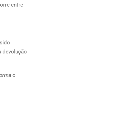
orre entre
 sido
 a devolução
forma o