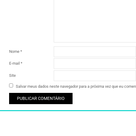
Nome
*
E-mail
*
Site
Salvar meus dados neste navegador para a próxima vez que eu coment