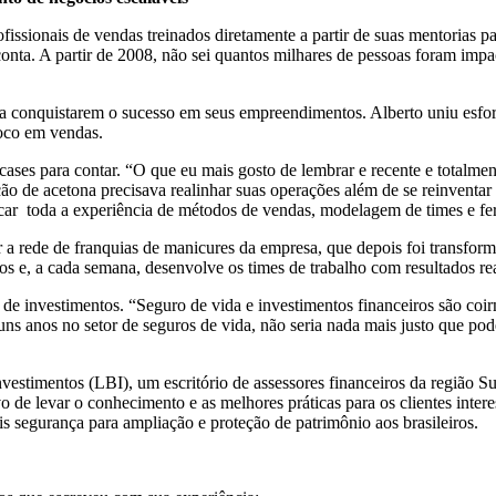
fissionais de vendas treinados diretamente a partir de suas mentorias p
conta. A partir de 2008, não sei quantos milhares de pessoas foram imp
 a conquistarem o sucesso em seus empreendimentos. Alberto uniu esfo
foco em vendas.
ns cases para contar. “O que eu mais gosto de lembrar e recente e t
ão de acetona precisava realinhar suas operações além de se reinventar
icar toda a experiência de métodos de vendas, modelagem de times e f
 a rede de franquias de manicures da empresa, que depois foi transfo
os e, a cada semana, desenvolve os times de trabalho com resultados r
e investimentos. “Seguro de vida e investimentos financeiros são coi
ns anos no setor de seguros de vida, não seria nada mais justo que pod
timentos (LBI), um escritório de assessores financeiros da região Sul d
o de levar o conhecimento e as melhores práticas para os clientes int
ais segurança para ampliação e proteção de patrimônio aos brasileiros.