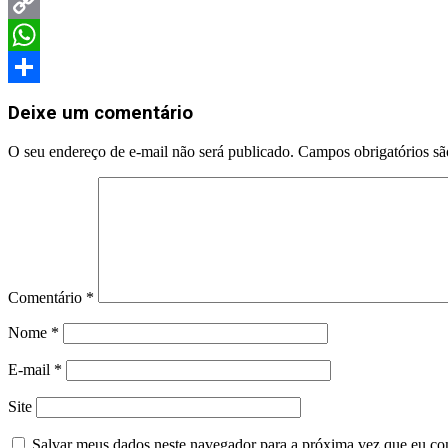
Telegram
Copy
Link
WhatsApp
Share
Deixe um comentário
O seu endereço de e-mail não será publicado.
Campos obrigatórios s
Comentário
*
Nome
*
E-mail
*
Site
Salvar meus dados neste navegador para a próxima vez que eu co