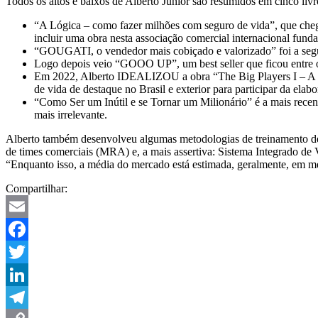
Todos os altos e baixos de Alberto Junior são resumidos em cinco liv
“A Lógica – como fazer milhões com seguro de vida”, que chego
incluir uma obra nesta associação comercial internacional fun
“GOUGATI, o vendedor mais cobiçado e valorizado” foi a seg
Logo depois veio “GOOO UP”, um best seller que ficou entre 
Em 2022, Alberto IDEALIZOU a obra “The Big Players I – A prát
de vida de destaque no Brasil e exterior para participar da elab
“Como Ser um Inútil e se Tornar um Milionário” é a mais recente
mais irrelevante.
Alberto também desenvolveu algumas metodologias de treinamento d
de times comerciais (MRA) e, a mais assertiva: Sistema Integrado de 
“Enquanto isso, a média do mercado está estimada, geralmente, em me
Compartilhar:
Email
Facebook
Twitter
LinkedIn