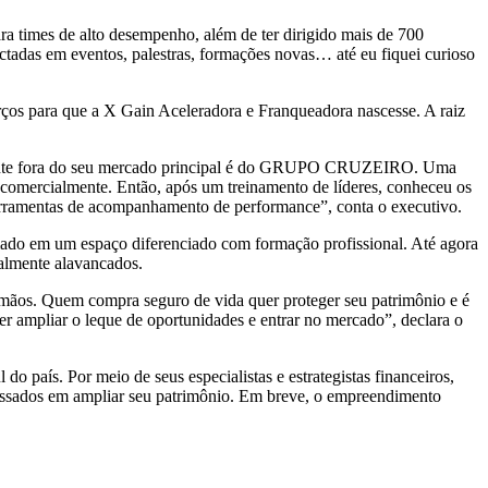
ara times de alto desempenho, além de ter dirigido mais de 700
actadas em eventos, palestras, formações novas… até eu fiquei curioso
rços para que a X Gain Aceleradora e Franqueadora nascesse. A raiz
otalmente fora do seu mercado principal é do GRUPO CRUZEIRO. Uma
 comercialmente. Então, após um treinamento de líderes, conheceu os
erramentas de acompanhamento de performance”, conta o executivo.
rmado em um espaço diferenciado com formação profissional. Até agora
ealmente alavancados.
rmãos. Quem compra seguro de vida quer proteger seu patrimônio e é
er ampliar o leque de oportunidades e entrar no mercado”, declara o
o país. Por meio de seus especialistas e estrategistas financeiros,
eressados em ampliar seu patrimônio. Em breve, o empreendimento