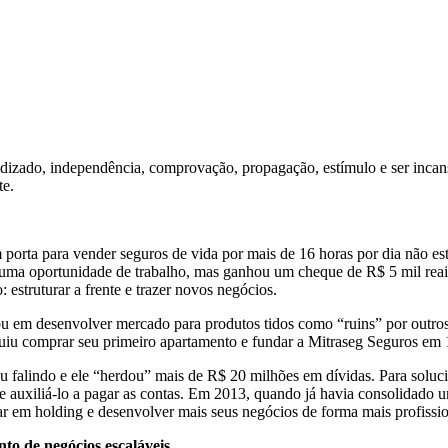
rendizado, independência, comprovação, propagação, estímulo e ser incan
te.
em porta para vender seguros de vida por mais de 16 horas por dia não e
 uma oportunidade de trabalho, mas ganhou um cheque de R$ 5 mil rea
estruturar a frente e trazer novos negócios.
ou em desenvolver mercado para produtos tidos como “ruins” por outros
seguiu comprar seu primeiro apartamento e fundar a Mitraseg Seguros em
falindo e ele “herdou” mais de R$ 20 milhões em dívidas. Para soluci
 auxiliá-lo a pagar as contas. Em 2013, quando já havia consolidado u
 em holding e desenvolver mais seus negócios de forma mais profission
to de negócios escaláveis