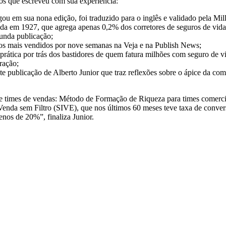
ros que escreveu com sua experiência:
u em sua nona edição, foi traduzido para o inglês e validado pela Mil
dada em 1927, que agrega apenas 0,2% dos corretores de seguros de vi
unda publicação;
os mais vendidos por nove semanas na Veja e na Publish News;
ica por trás dos bastidores de quem fatura milhões com seguro de vid
oração;
 publicação de Alberto Junior que traz reflexões sobre o ápice da comp
e times de vendas: Método de Formação de Riqueza para times comer
Venda sem Filtro (SIVE), que nos últimos 60 meses teve taxa de conver
nos de 20%”, finaliza Junior.