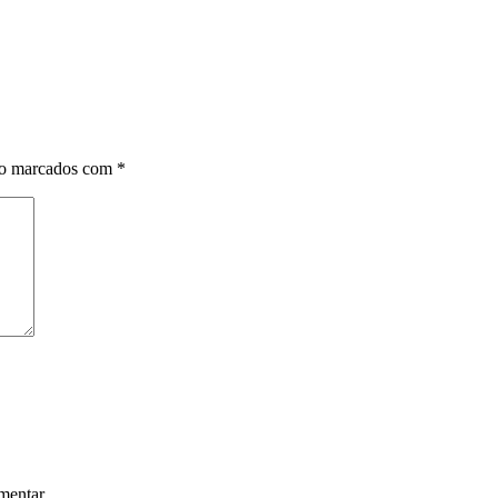
ão marcados com
*
mentar.