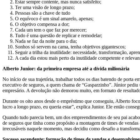
Estar sempre contente, mas nunca satisfeito;
Ter uma visão de longo prazo;
Pessoas são a chave de tudo
O equívoco é um sinal amarelo, apenas;
O objetivo compensa a dor;
Cada um tem o que faz por merecer;
Tudo é uma questão de replicar e remodelar;
Nada se faz da noite para o dia;
Sonhos só servem na cama, tenha objetivos gigantescos;
Seguir a trilha da inutilidade: necessidade, transformação, ap
A cada dia estou mais perto da inutilidade competente e relevan
Alberto Junior: da primeira empresa até a dívida milionária
No início de sua trajetória, trabalhar todos os dias batendo de porta 
executivo de seguros, a quem chama de “Gasparzinho”. Júnior pediu
empresário. A devolução não demorou muito, em formato de resultado: 
Durante os oito anos desde o empréstimo que conseguiu, Alberto foc
lucro a longo prazo, eu queria estar”, explica Junior. Ele então con
Quando tudo parecia bem, um dos empreendimentos de seu pai acabou 
de seguros que tinha como propósito a montagem de times de vendas e
irrecusáveis naquele momento, mas decidiu como desafio a transformar
Sucesso ascendente: formação de times de vendas e desenvolvimen