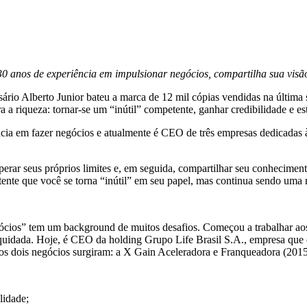
 anos de experiência em impulsionar negócios, compartilha sua visão
ário Alberto Junior bateu a marca de 12 mil cópias vendidas na última 
a riqueza: tornar-se um “inútil” competente, ganhar credibilidade e esta
ncia em fazer negócios e atualmente é CEO de três empresas dedicadas 
uperar seus próprios limites e, em seguida, compartilhar seu conhecim
tente que você se torna “inútil” em seu papel, mas continua sendo uma r
gócios” tem um background de muitos desafios. Começou a trabalhar ao
iquidada. Hoje, é CEO da holding Grupo Life Brasil S.A., empresa que 
ros dois negócios surgiram: a X Gain Aceleradora e Franqueadora (2015)
lidade;