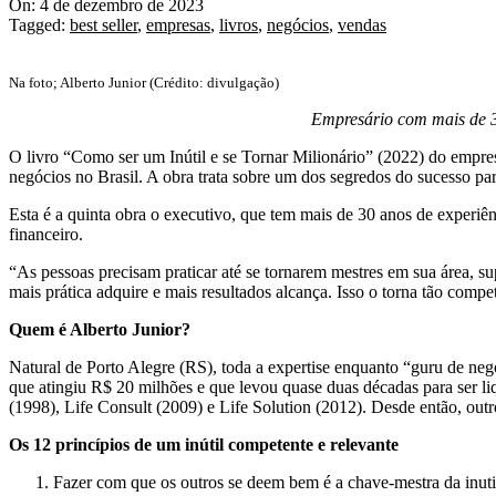
On:
4 de dezembro de 2023
Tagged:
best seller
,
empresas
,
livros
,
negócios
,
vendas
Na foto; Alberto Junior (Crédito: divulgação)
Empresário com mais de 30
O livro “Como ser um Inútil e se Tornar Milionário” (2022) do empres
negócios no Brasil. A obra trata sobre um dos segredos do sucesso para 
Esta é a quinta obra o executivo, que tem mais de 30 anos de experiê
financeiro.
“As pessoas precisam praticar até se tornarem mestres em sua área, s
mais prática adquire e mais resultados alcança. Isso o torna tão compe
Quem é Alberto Junior?
Natural de Porto Alegre (RS), toda a expertise enquanto “guru de ne
que atingiu R$ 20 milhões e que levou quase duas décadas para ser l
(1998), Life Consult (2009) e Life Solution (2012). Desde então, out
Os 12 princípios de um inútil competente e relevante
Fazer com que os outros se deem bem é a chave-mestra da inuti