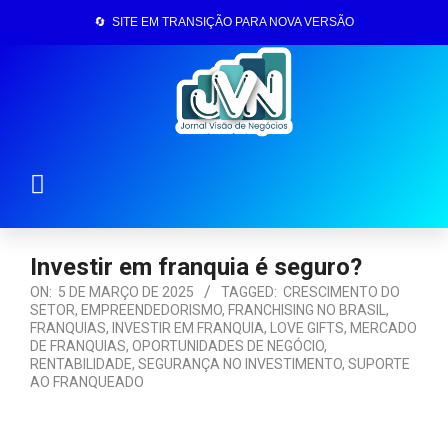
🔄 SITE EM TRANSIÇÃO PARA NOVA VERSÃO
Página Inicial
Investir em franquia é seguro?
ON:
5 DE MARÇO DE 2025
TAGGED:
CRESCIMENTO DO
SETOR
,
EMPREENDEDORISMO
,
FRANCHISING NO BRASIL
,
FRANQUIAS
,
INVESTIR EM FRANQUIA
,
LOVE GIFTS
,
MERCADO
DE FRANQUIAS
,
OPORTUNIDADES DE NEGÓCIO
,
RENTABILIDADE
,
SEGURANÇA NO INVESTIMENTO
,
SUPORTE
AO FRANQUEADO