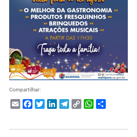
Compartilhar:
Email
Facebook
Twitter
LinkedIn
Telegram
Copy
WhatsAp
Share
Link