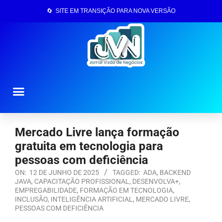
🔄 SITE EM TRANSIÇÃO PARA NOVA VERSÃO
Página Inicial
Mercado Livre lança formação
gratuita em tecnologia para
pessoas com deficiência
ON:
12 DE JUNHO DE 2025
TAGGED:
ADA
,
BACKEND
JAVA
,
CAPACITAÇÃO PROFISSIONAL
,
DESENVOLVA+
,
EMPREGABILIDADE
,
FORMAÇÃO EM TECNOLOGIA
,
INCLUSÃO
,
INTELIGÊNCIA ARTIFICIAL
,
MERCADO LIVRE
,
PESSOAS COM DEFICIÊNCIA