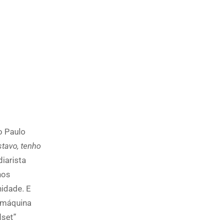
o Paulo
stavo, tenho
iarista
nos
idade. E
, máquina
dset”