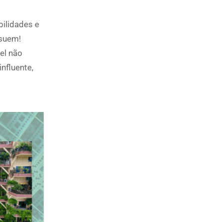
ilidades e
ssuem!
el não
nfluente,