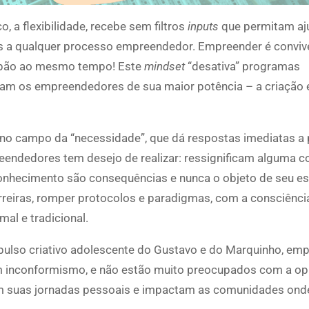
 a flexibilidade, recebe sem filtros
inputs
que permitam aj
as a qualquer processo empreendedor. Empreender é conviv
 o pão ao mesmo tempo! Este
mindset
“desativa” programas
tam os empreendedores de sua maior potência – a criação 
 no campo da “necessidade”, que dá respostas imediatas a
eendedores tem desejo de realizar: ressignificam alguma c
onhecimento são consequências e nunca o objeto de seu es
arreiras, romper protocolos e paradigmas, com a consciênci
al e tradicional.
ulso criativo adolescente do Gustavo e do Marquinho, emp
inconformismo, e não estão muito preocupados com a opi
m suas jornadas pessoais e impactam as comunidades ond