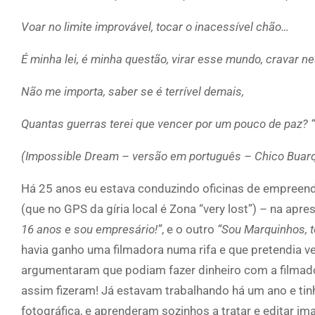
Voar no limite improvável, tocar o inacessível chão…
É minha lei, é minha questão, virar esse mundo, cravar n
Não me importa, saber se é terrível demais,
Quantas guerras terei que vencer por um pouco de paz? “
(Impossible Dream – versão em português – Chico Buar
Há 25 anos eu estava conduzindo oficinas de empreend
(que no GPS da gíria local é Zona “very lost”) – na ap
16 anos e sou empresário!”
, e o outro
“Sou Marquinhos, t
havia ganho uma filmadora numa rifa e que pretendia 
argumentaram que podiam fazer dinheiro com a filmado
assim fizeram! Já estavam trabalhando há um ano e ti
fotográfica, e aprenderam sozinhos a tratar e editar im