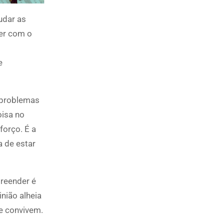
udar as
er com o
e
 problemas
oisa no
forço. É a
a de estar
reender é
nião alheia
e convivem.