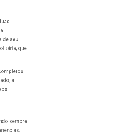
duas
ta
s de seu
litária, que
ncompletos
ado, a
rsos
endo sempre
riências.