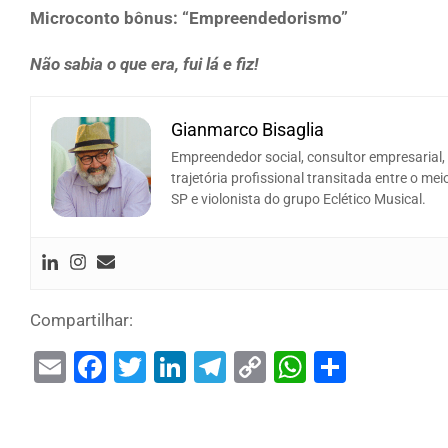
Microconto bônus:
“Empreendedorismo”
Não sabia o que era, fui lá e fiz!
Gianmarco Bisaglia
Empreendedor social, consultor empresarial,
trajetória profissional transitada entre o me
SP e violonista do grupo Eclético Musical.
Compartilhar:
Email
Facebook
Twitter
LinkedIn
Telegram
Copy
WhatsAp
Share
Link