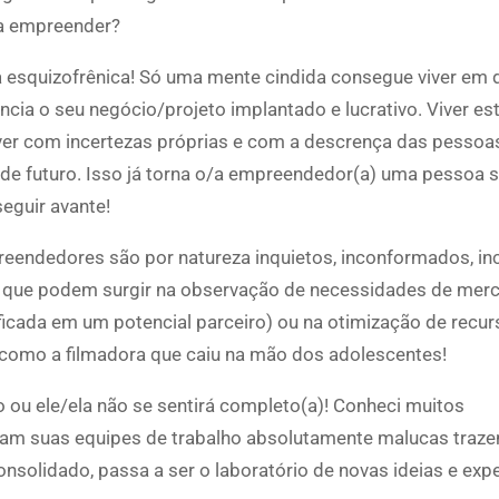
a empreender?
esquizofrênica! Só uma mente cindida consegue viver em 
cia o seu negócio/projeto implantado e lucrativo. Viver es
er com incertezas próprias e com a descrença das pessoa
e futuro. Isso já torna o/a empreendedor(a) uma pessoa so
eguir avante!
endedores são por natureza inquietos, inconformados, i
 que podem surgir na observação de necessidades de merc
tificada em um potencial parceiro) ou na otimização de recu
como a filmadora que caiu na mão dos adolescentes!
 ou ele/ela não se sentirá completo(a)! Conheci muitos
ixam suas equipes de trabalho absolutamente malucas traz
solidado, passa a ser o laboratório de novas ideias e expe