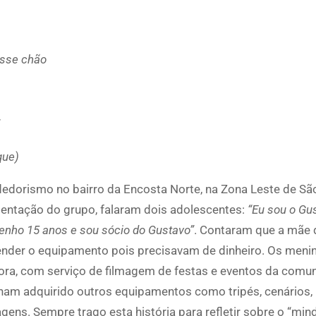
esse chão
que)
edorismo no bairro da Encosta Norte, na Zona Leste de Sã
resentação do grupo, falaram dois adolescentes:
“Eu sou o Gu
enho 15 anos e sou sócio do Gustavo”
. Contaram que a mãe d
vender o equipamento pois precisavam de dinheiro. Os meni
ra, com serviço de filmagem de festas e eventos da comun
nham adquirido outros equipamentos como tripés, cenários
agens. Sempre trago esta história para refletir sobre o “min