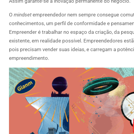
Assim garante-se a inovação permanente do negócio.
O
mindset
empreendedor nem sempre consegue comut
conhecimentos, um perfil de conformidade e pensame
Empreender é trabalhar no espaço da criação, da pesqu
existente, em realidade possível. Empreendedores est
pois precisam vender suas ideias, e carregam a potênci
empreendimento.