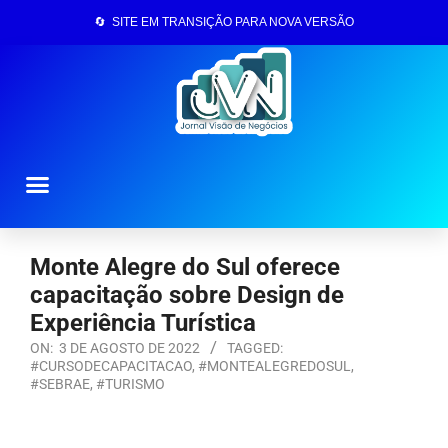
🔄 SITE EM TRANSIÇÃO PARA NOVA VERSÃO
Página Inicial
Monte Alegre do Sul oferece
capacitação sobre Design de
Experiência Turística
ON:
3 DE AGOSTO DE 2022
TAGGED:
#CURSODECAPACITACAO
,
#MONTEALEGREDOSUL
,
#SEBRAE
,
#TURISMO