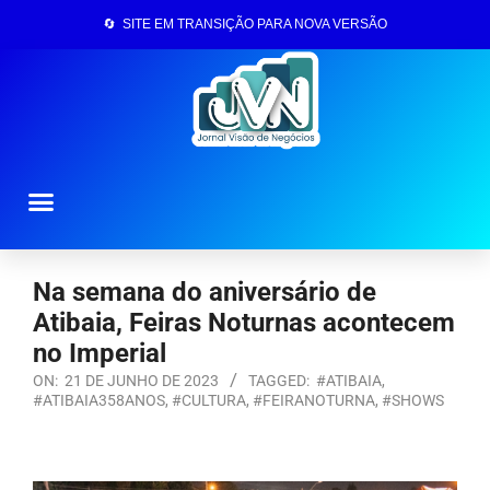
🔄 SITE EM TRANSIÇÃO PARA NOVA VERSÃO
Página Inicial
Na semana do aniversário de
Atibaia, Feiras Noturnas acontecem
no Imperial
ON:
21 DE JUNHO DE 2023
TAGGED:
#ATIBAIA
,
#ATIBAIA358ANOS
,
#CULTURA
,
#FEIRANOTURNA
,
#SHOWS