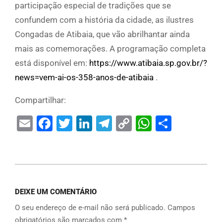
participação especial de tradições que se
confundem com a história da cidade, as ilustres
Congadas de Atibaia, que vão abrilhantar ainda
mais as comemorações. A programação completa
está disponível em:
https://www.atibaia.sp.gov.br/?
news=vem-ai-os-358-anos-de-atibaia
.
Compartilhar:
Email
Facebook
Twitter
LinkedIn
Telegram
Copy
WhatsAp
Share
Link
DEIXE UM COMENTÁRIO
O seu endereço de e-mail não será publicado.
Campos
obrigatórios são marcados com
*