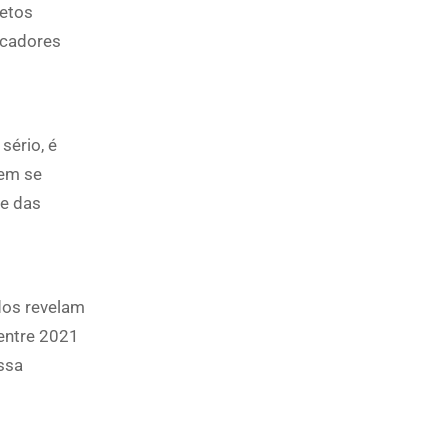
jetos
icadores
sério, é
tem se
de das
dos revelam
 entre 2021
ssa