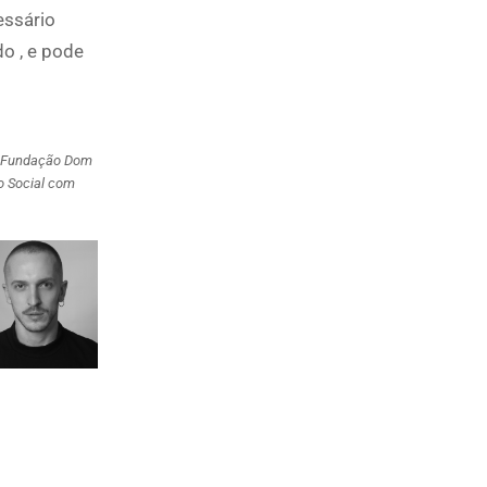
essário
o , e pode
da Fundação Dom
o Social com