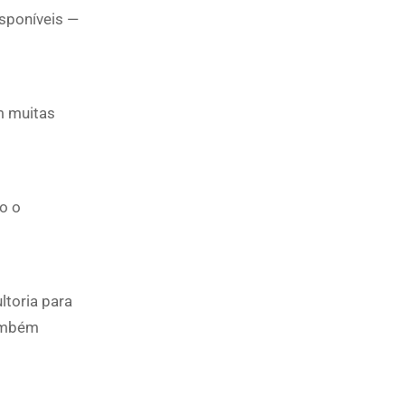
sponíveis —
m muitas
o o
toria para
também