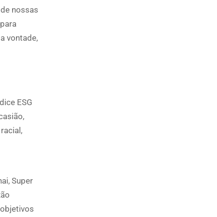
o de nossas
 para
a vontade,
ndice ESG
casião,
acial,
ai, Super
xão
 objetivos