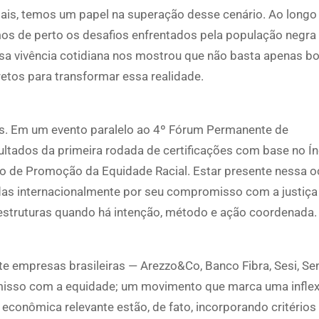
ociais, temos um papel na superação desse cenário. Ao long
amos de perto os desafios enfrentados pela população negra
sa vivência cotidiana nos mostrou que não basta apenas bo
etos para transformar essa realidade.
s. Em um evento paralelo ao 4º Fórum Permanente de
ltados da primeira rodada de certificações com base no Í
to de Promoção da Equidade Racial. Estar presente nessa o
s internacionalmente por seu compromisso com a justiça r
 estruturas quando há intenção, método e ação coordenada.
e empresas brasileiras — Arezzo&Co, Banco Fibra, Sesi, Sen
romisso com a equidade; um movimento que marca uma infle
econômica relevante estão, de fato, incorporando critérios