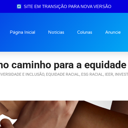
SITE EM TRANSIÇÃO PARA NOVA VERSÃO
Página Inicial
Notícias
Colunas
Anuncie
mo caminho para a equidade 
IVERSIDADE E INCLUSÃO
,
EQUIDADE RACIAL
,
ESG RACIAL
,
IEER
,
INVES