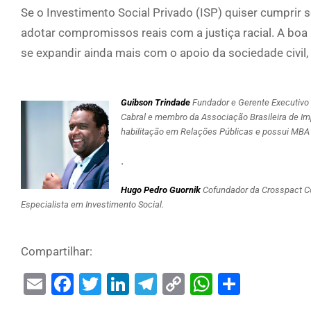
Se o Investimento Social Privado (ISP) quiser cumprir se
adotar compromissos reais com a justiça racial. A boa
se expandir ainda mais com o apoio da sociedade civil,
Guibson Trindade
Fundador e Gerente Executivo
Cabral e membro da Associação Brasileira de 
habilitação em Relações Públicas e possui MB
.
Hugo
Pedro Guornik
Cofundador da Crosspact Co
Especialista em Investimento Social.
Compartilhar:
Email
Facebook
Twitter
LinkedIn
Telegram
Copy
WhatsAp
Share
Link