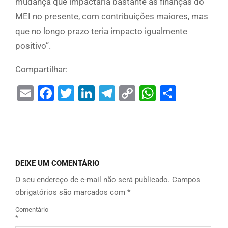
mudança que impactaria bastante as finanças do
MEI no presente, com contribuições maiores, mas
que no longo prazo teria impacto igualmente
positivo”.
Compartilhar:
Email
Facebook
Twitter
LinkedIn
Telegram
Copy
WhatsAp
Share
Link
DEIXE UM COMENTÁRIO
O seu endereço de e-mail não será publicado.
Campos
obrigatórios são marcados com
*
Comentário
*