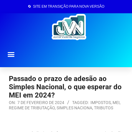
🔄 SITE EM TRANSIÇÃO PARA NOVA VERSÃO
Página Inicial
Passado o prazo de adesão ao
Simples Nacional, o que esperar do
MEI em 2024?
ON:
7 DE FEVEREIRO DE 2024
TAGGED:
IMPOSTOS
,
MEI
,
REGIME DE TRIBUTAÇÃO
,
SIMPLES NACIONA
,
TRIBUTOS