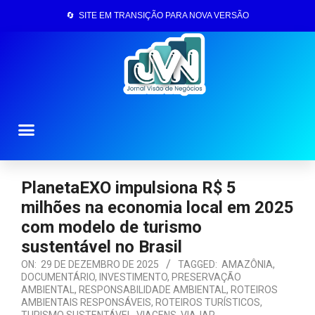
🔄 SITE EM TRANSIÇÃO PARA NOVA VERSÃO
Página Inicial
PlanetaEXO impulsiona R$ 5
milhões na economia local em 2025
com modelo de turismo
sustentável no Brasil
ON:
29 DE DEZEMBRO DE 2025
TAGGED:
AMAZÔNIA
,
DOCUMENTÁRIO
,
INVESTIMENTO
,
PRESERVAÇÃO
AMBIENTAL
,
RESPONSABILIDADE AMBIENTAL
,
ROTEIROS
AMBIENTAIS RESPONSÁVEIS
,
ROTEIROS TURÍSTICOS
,
TURISMO SUSTENTÁVEL
,
VIAGENS
,
VIAJAR