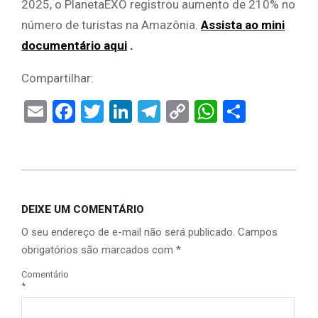
2025, o PlanetaEXO registrou aumento de 210% no
número de turistas na Amazônia.
Assista ao mini
documentário aqui
.
Compartilhar:
Email
Facebook
Twitter
LinkedIn
Telegram
Copy
WhatsAp
Share
Link
DEIXE UM COMENTÁRIO
O seu endereço de e-mail não será publicado.
Campos
obrigatórios são marcados com
*
Comentário
*