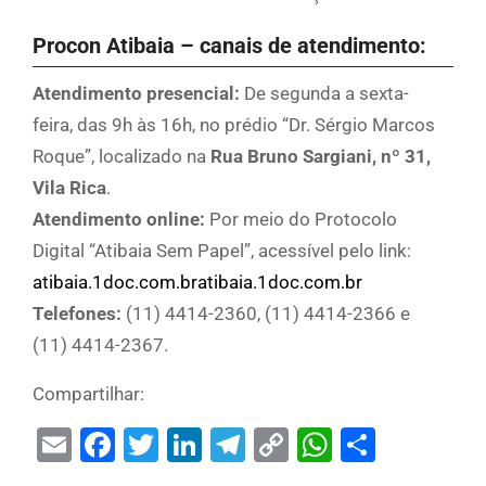
Procon Atibaia – canais de atendimento
:
Atendimento presencial:
De segunda a sexta-
feira, das 9h às 16h, no prédio “Dr. Sérgio Marcos
Roque”, localizado na
Rua Bruno Sargiani, nº 31,
Vila Rica
.
Atendimento online:
Por meio do Protocolo
Digital “Atibaia Sem Papel”, acessível pelo link:
atibaia.1doc.com.br
atibaia.1doc.com.br
Telefones:
(11) 4414-2360, (11) 4414-2366 e
(11) 4414-2367.
Compartilhar:
Email
Facebook
Twitter
LinkedIn
Telegram
Copy
WhatsAp
Share
Link