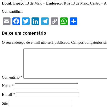
Local:
Espaço 13 de Maio –
Endereço:
Rua 13 de Maio, Centro – A
Compartilhar:
Email
Facebook
Twitter
LinkedIn
Telegram
Copy
WhatsApp
Share
Link
2023-
Deixe um comentário
07-
07
O seu endereço de e-mail não será publicado.
Campos obrigatórios s
Comentário
*
Nome
*
E-mail
*
Site