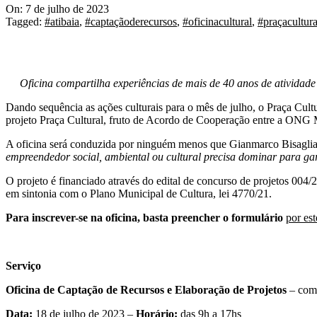
On:
7 de julho de 2023
Tagged:
#atibaia
,
#captaçãoderecursos
,
#oficinacultural
,
#praçacultura
Oficina compartilha experiências de mais de 40 anos de atividad
Dando sequência as ações culturais para o mês de julho, o Praça Cultu
projeto Praça Cultural, fruto de Acordo de Cooperação entre a ONG Ma
A oficina será conduzida por ninguém menos que Gianmarco Bisaglia,
empreendedor social, ambiental ou cultural precisa dominar para gar
O projeto é financiado através do edital de concurso de projetos 004
em sintonia com o Plano Municipal de Cultura, lei 4770/21.
Para inscrever-se na oficina, basta preencher o formulário
por est
Serviço
Oficina de Captação de Recursos e Elaboração de Projetos
– com 
Data:
18 de julho de 2023 –
Horário:
das 9h a 17hs