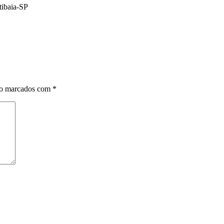
tibaia-SP
ão marcados com
*