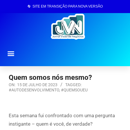
🔄 SITE EM TRANSIÇÃO PARA NOVA VERSÃO
Página Inicial
Quem somos nós mesmo?
ON:
15 DE JULHO DE 2023
TAGGED:
#AUTODESENVOLVIMENTO
,
#QUEMSOUEU
Esta semana fui confrontado com uma pergunta
instigante – quem é você, de verdade?