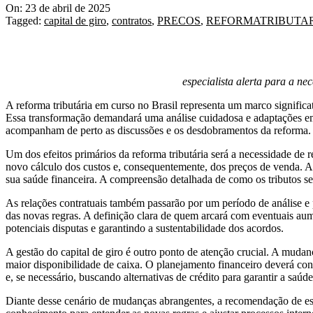
On:
23 de abril de 2025
Tagged:
capital de giro
,
contratos
,
PRECOS
,
REFORMATRIBUTA
especialista alerta para a n
A reforma tributária em curso no Brasil representa um marco signific
Essa transformação demandará uma análise cuidadosa e adaptações em di
acompanham de perto as discussões e os desdobramentos da reforma.
Um dos efeitos primários da reforma tributária será a necessidade de 
novo cálculo dos custos e, consequentemente, dos preços de venda. As
sua saúde financeira. A compreensão detalhada de como os tributos se
As relações contratuais também passarão por um período de análise e p
das novas regras. A definição clara de quem arcará com eventuais aum
potenciais disputas e garantindo a sustentabilidade dos acordos.
A gestão do capital de giro é outro ponto de atenção crucial. A muda
maior disponibilidade de caixa. O planejamento financeiro deverá con
e, se necessário, buscando alternativas de crédito para garantir a saúd
Diante desse cenário de mudanças abrangentes, a recomendação de espe