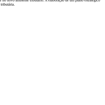
de no novo ambiente tributário. A elaboração de um plano estratégico
ributária.