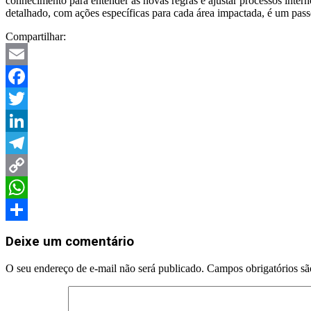
conhecimento para entender as novas regras e ajustar processos intern
detalhado, com ações específicas para cada área impactada, é um pass
Compartilhar:
Email
Facebook
Twitter
LinkedIn
Telegram
Copy
Link
WhatsApp
2025-
Share
04-
Deixe um comentário
23
O seu endereço de e-mail não será publicado.
Campos obrigatórios s