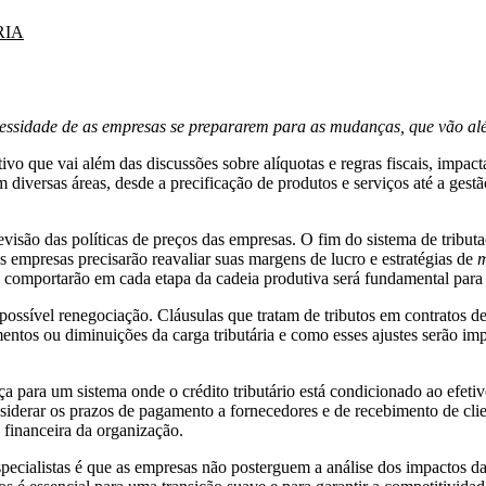
RIA
ecessidade de as empresas se prepararem para as mudanças, que vão além
ativo que vai além das discussões sobre alíquotas e regras fiscais, im
versas áreas, desde a precificação de produtos e serviços até a gestão 
revisão das políticas de preços das empresas. O fim do sistema de tribu
 empresas precisarão reavaliar suas margens de lucro e estratégias de
 comportarão em cada etapa da cadeia produtiva será fundamental para 
ossível renegociação. Cláusulas que tratam de tributos em contratos de 
entos ou diminuições da carga tributária e como esses ajustes serão im
nça para um sistema onde o crédito tributário está condicionado ao efe
siderar os prazos de pagamento a fornecedores e de recebimento de clie
e financeira da organização.
cialistas é que as empresas não posterguem a análise dos impactos da 