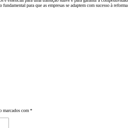
os é essencial para uma transição suave e para garantir a competitivida
o fundamental para que as empresas se adaptem com sucesso à reforma t
ão marcados com
*