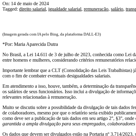
On:
14 de maio de 2024
Tagged:
direito salarial
,
igualdade salarial
,
remuneração
,
salário
,
trans
(Imagem gerada com IA pelo Bing, da plataforma DALL-E3)
*Por: Maria Aparecida Dutra
No Brasil, a Lei 14.611 de 3 de julho de 2023, conhecida como Lei d
entre homens e mulheres, considerando critérios remuneratórios relaci
Importante lembrar que a CLT (Consolidação das Leis Trabalhistas) já 
com o fim de combater eventuais desigualdades salariais.
Em atendimento a isso, houve, também, a determinação da transparência 
os salários de seus funcionários. Isso inclui a divulgação de informaçõ
relevantes relacionadas à remuneração.
Muito se discutiu sobre a possibilidade da divulgação de tais dados f
de colaboradores, mesmo por que o relatório seria exibido publicamen
como deve ser a publicação de tais dados em seu artigo 2°, §3°, onde 
garantida a ampla divulgação para seus empregados, colaboradores 
Os dados que devem ser divulgados estão na Portaria nº 3.714/2023, 