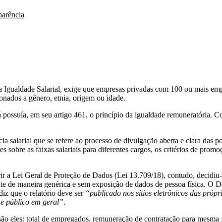
parência
a Igualdade Salarial, exige que empresas privadas com 100 ou mais em
onados a gênero, etnia, origem ou idade.
possuía, em seu artigo 461, o princípio da igualdade remuneratória. Co
salarial que se refere ao processo de divulgação aberta e clara das polí
es sobre as faixas salariais para diferentes cargos, os critérios de prom
erir a Lei Geral de Proteção de Dados (Lei 13.709/18), contudo, decidiu
te de maneira genérica e sem exposição de dados de pessoa física. O D
diz que o relatório deve ser
“publicado nos sítios eletrônicos das própr
e público em geral”
.
são eles: total de empregados, remuneração de contratação para mesma