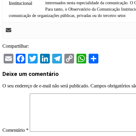
interessados nesta especialidade da comunicação. O O
Para tanto, o Observatório da Comunicação Institucion
comunicação de organizações públicas, privadas ou do terceiro setor.
Compartilhar:
Email
Facebook
Twitter
LinkedIn
Telegram
Copy
WhatsApp
Share
Link
2024-
Deixe um comentário
05-
14
O seu endereço de e-mail não será publicado.
Campos obrigatórios s
Comentário
*