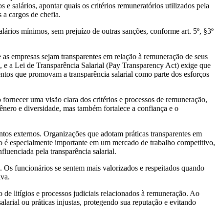
salários, apontar quais os critérios remuneratórios utilizados pela
 a cargos de chefia.
lários mínimos, sem prejuízo de outras sanções, conforme art. 5º, §3º
ue as empresas sejam transparentes em relação à remuneração de seus
, e a Lei de Transparência Salarial (Pay Transparency Act) exige que
entos que promovam a transparência salarial como parte dos esforços
fornecer uma visão clara dos critérios e processos de remuneração,
gênero e diversidade, mas também fortalece a confiança e o
lentos externos. Organizações que adotam práticas transparentes em
 Isso é especialmente importante em um mercado de trabalho competitivo,
luenciada pela transparência salarial.
. Os funcionários se sentem mais valorizados e respeitados quando
iva.
 de litígios e processos judiciais relacionados à remuneração. Ao
larial ou práticas injustas, protegendo sua reputação e evitando