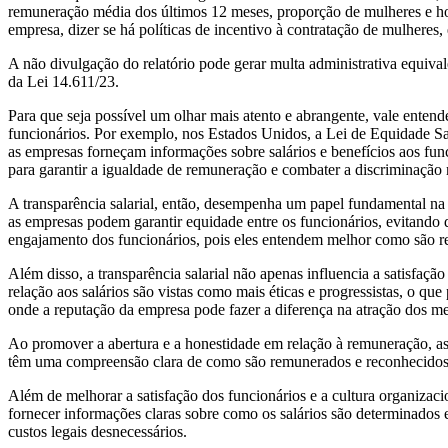
remuneração média dos últimos 12 meses, proporção de mulheres e home
empresa, dizer se há políticas de incentivo à contratação de mulheres,
A não divulgação do relatório pode gerar multa administrativa equival
da Lei 14.611/23.
Para que seja possível um olhar mais atento e abrangente, vale enten
funcionários. Por exemplo, nos Estados Unidos, a Lei de Equidade Sal
as empresas forneçam informações sobre salários e benefícios aos fun
para garantir a igualdade de remuneração e combater a discriminação n
A transparência salarial, então, desempenha um papel fundamental na 
as empresas podem garantir equidade entre os funcionários, evitando d
engajamento dos funcionários, pois eles entendem melhor como são
Além disso, a transparência salarial não apenas influencia a satisfaç
relação aos salários são vistas como mais éticas e progressistas, o qu
onde a reputação da empresa pode fazer a diferença na atração dos me
Ao promover a abertura e a honestidade em relação à remuneração, as
têm uma compreensão clara de como são remunerados e reconhecidos po
Além de melhorar a satisfação dos funcionários e a cultura organizaci
fornecer informações claras sobre como os salários são determinados e
custos legais desnecessários.