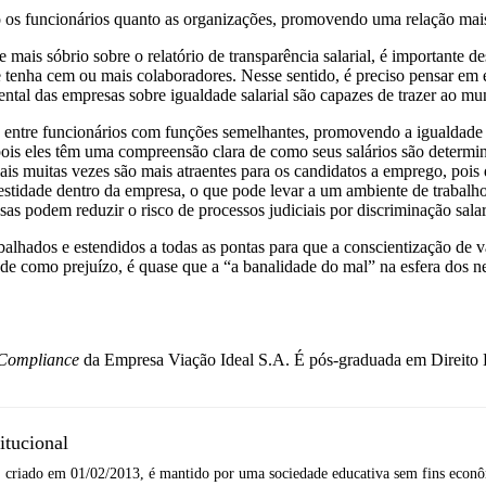
to os funcionários quanto as organizações, promovendo uma relação mais
e mais sóbrio sobre o relatório de transparência salarial, é importante 
enha cem ou mais colaboradores. Nesse sentido, é preciso pensar em e
ntal das empresas sobre igualdade salarial são capazes de trazer ao mu
os entre funcionários com funções semelhantes, promovendo a igualdade 
ois eles têm uma compreensão clara de como seus salários são determi
riais muitas vezes são mais atraentes para os candidatos a emprego, po
estidade dentro da empresa, o que pode levar a um ambiente de trabalho
as podem reduzir o risco de processos judiciais por discriminação salari
abalhados e estendidos a todas as pontas para que a conscientização de 
 como prejuízo, é quase que a “a banalidade do mal” na esfera dos negó
Compliance
da Empresa Viação Ideal S.A. É pós-graduada em Direito 
itucional
 criado em 01/02/2013, é mantido por uma sociedade educativa sem fins econôm