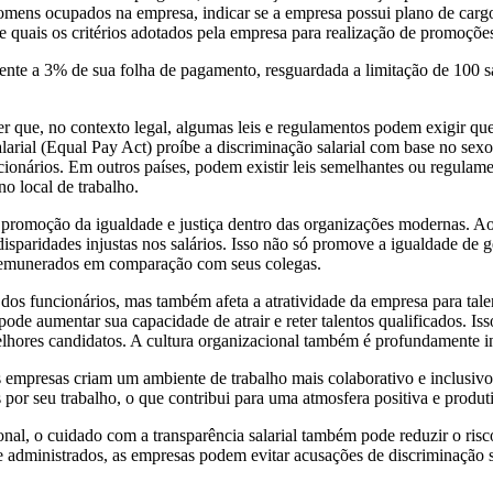
ns ocupados na empresa, indicar se a empresa possui plano de cargos e 
 e quais os critérios adotados pela empresa para realização de promoções
ente a 3% de sua folha de pagamento, resguardada a limitação de 100 sa
der que, no contexto legal, algumas leis e regulamentos podem exigir q
arial (Equal Pay Act) proíbe a discriminação salarial com base no sexo
cionários. Em outros países, podem existir leis semelhantes ou regulam
o local de trabalho.
promoção da igualdade e justiça dentro das organizações modernas. Ao 
isparidades injustas nos salários. Isso não só promove a igualdade de 
 remunerados em comparação com seus colegas.
ão dos funcionários, mas também afeta a atratividade da empresa para ta
e pode aumentar sua capacidade de atrair e reter talentos qualificados.
lhores candidatos. A cultura organizacional também é profundamente inf
 empresas criam um ambiente de trabalho mais colaborativo e inclusivo
r seu trabalho, o que contribui para uma atmosfera positiva e produt
onal, o cuidado com a transparência salarial também pode reduzir o risco
 administrados, as empresas podem evitar acusações de discriminação sa