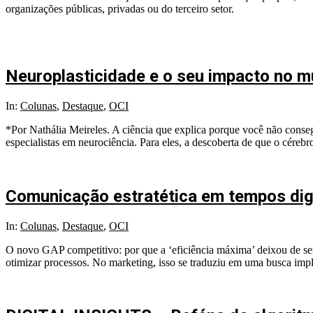
organizações públicas, privadas ou do terceiro setor.
Neuroplasticidade e o seu impacto no m
2026-
In:
Colunas
,
Destaque
,
OCI
08-
*Por Nathália Meireles. A ciência que explica porque você não conseg
04
especialistas em neurociência. Para eles, a descoberta de que o cérebr
Comunicação estratética em tempos dig
2026-
In:
Colunas
,
Destaque
,
OCI
06-
O novo GAP competitivo: por que a ‘eficiência máxima’ deixou de ser
02
otimizar processos. No marketing, isso se traduziu em uma busca impl