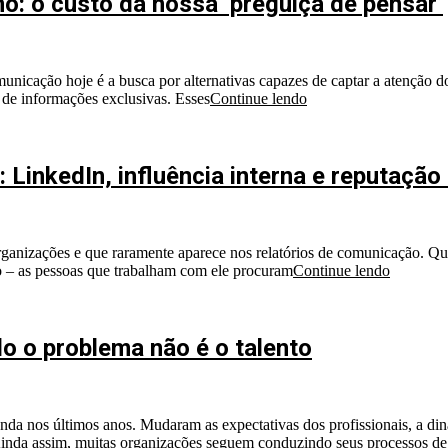
: o custo da nossa ‘preguiça de pensar’
unicação hoje é a busca por alternativas capazes de captar a atenção d
 de informações exclusivas. Esses
Continue lendo
 LinkedIn, influência interna e reputação 
anizações e que raramente aparece nos relatórios de comunicação. Qu
so – as pessoas que trabalham com ele procuram
Continue lendo
do o problema não é o talento
da nos últimos anos. Mudaram as expectativas dos profissionais, a din
 Ainda assim, muitas organizações seguem conduzindo seus processos de