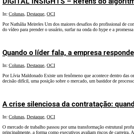
DIGITAL INSIGHTS – Reféns do algoritmo
2026-
In:
Colunas
,
Destaque
,
OCI
05-
Por Nathália Meireles Um dos maiores desafios do profissional de com
05
do vídeo para prender o usuário, surfar na onda do hype e a promessa
Quando o líder fala, a empresa responde:
2026-
In:
Colunas
,
Destaque
,
OCI
04-
Por Lívia Maldonado Existe um fenômeno que acontece dentro das org
07
decisão difícil, uma posição sobre o mercado, um bastidor de proces
A crise silenciosa da contratação: quan
2026-
In:
Colunas
,
Destaque
,
OCI
03-
O mercado de trabalho passou por uma transformação estrutural profun
03
principalmente, a forma como executivos avaliam riscos de carreira.