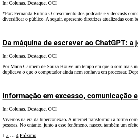
2025-
In:
Colunas
,
Destaque
,
OCI
12-
*Por: Fernanda Rufino O crescimento dos podcasts e videocasts como 
02
diversificar o público. A seguir, apresento diretrizes atualizadas co
Da máquina de escrever ao ChatGPT: a j
2025-
In:
Colunas
,
Destaque
,
OCI
11-
Por Maria Carmem de Souza Houve um tempo em que o som mais inspira
04
duplicava o que o computador ainda nem sonhava em processar. Depoi
Informação em excesso, comunicação e
2025-
In:
Colunas
,
Destaque
,
OCI
10-
Vivemos na era da hiperconexão. A internet transformou a forma como
07
pessoas. No entanto, junto a esse fenômeno, nasceu também um efeito
Paginação
1
2
…
4
Próximo