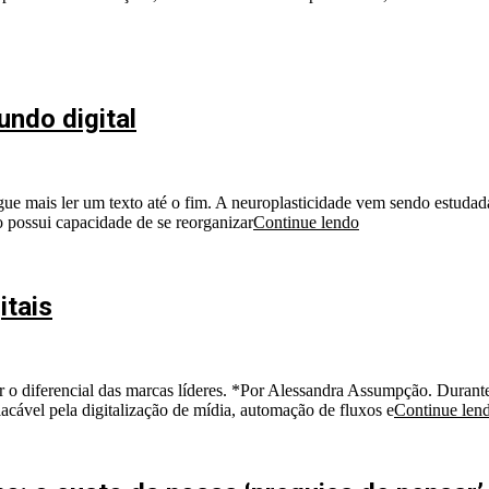
undo digital
ue mais ler um texto até o fim. A neuroplasticidade vem sendo estudada
o possui capacidade de se reorganizar
Continue lendo
itais
 o diferencial das marcas líderes. *Por Alessandra Assumpção. Durant
acável pela digitalização de mídia, automação de fluxos e
Continue len