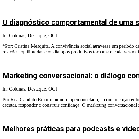
O diagnóstico comportamental de uma s
2026-
In:
Colunas
,
Destaque
,
OCI
02-
*Por: Cristina Mesquita. A convivência social atravessa um período d
03
relações equilibradas e os diálogos produtivos tornam-se cada vez mais
Marketing conversacional: o diálogo com
2026-
In:
Colunas
,
Destaque
,
OCI
01-
Por Rita Candido Em um mundo hiperconectado, a comunicação entre
06
escutar, responder e construir confiança. O marketing conversacional 
Melhores práticas para podcasts e video