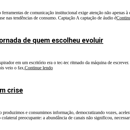
ferramentas de comunicação institucional exige atenção não apenas à 
m base nas tendências de consumo. Captação A captação de áudio é
Contin
ornada de quem escolheu evoluir
dor em um escritório era o tec-tec ritmado da máquina de escrever. O
s veio o fax,
Continue lendo
m crise
 produzimos e consumimos informação, democratizando vozes, acelerand
 colateral preocupante: a abundância de canais não significou, necess