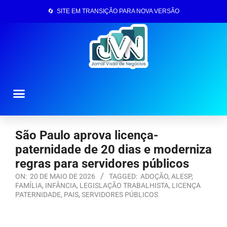
🔄 SITE EM TRANSIÇÃO PARA NOVA VERSÃO
Página Inicial
São Paulo aprova licença-
paternidade de 20 dias e moderniza
regras para servidores públicos
ON:
20 DE MAIO DE 2026
TAGGED:
ADOÇÃO
,
ALESP
,
FAMÍLIA
,
INFÂNCIA
,
LEGISLAÇÃO TRABALHISTA
,
LICENÇA
PATERNIDADE
,
PAIS
,
SERVIDORES PÚBLICOS