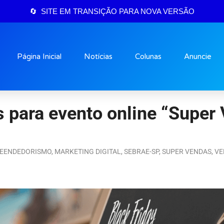
🔄 SITE EM TRANSIÇÃO PARA NOVA VERSÃO
Página Inicial
Notícias
Colunas
Anuncie
 para evento online “Super
EENDEDORISMO
,
MARKETING DIGITAL
,
SEBRAE-SP
,
SUPER VENDAS
,
VE