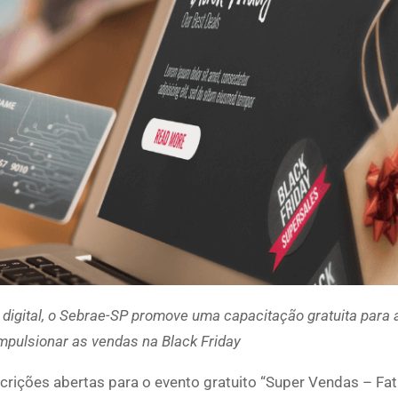
digital, o Sebrae-SP promove uma capacitação gratuita para 
pulsionar as vendas na Black Friday
crições abertas para o evento gratuito “Super Vendas – Fat