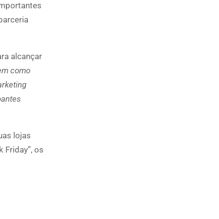
importantes
parceria
ara alcançar
bem como
arketing
ipantes
uas lojas
 Friday”, os