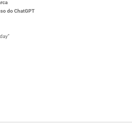
arca
 uso do ChatGPT
iday”
p