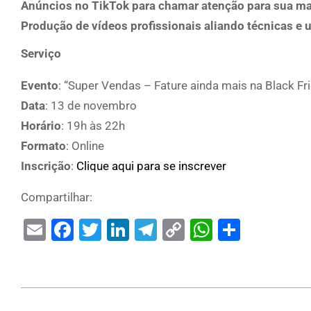
Anúncios no TikTok para chamar atenção para sua m
Produção de vídeos profissionais aliando técnicas e
Serviço
Evento
: “Super Vendas – Fature ainda mais na Black Fr
Data
: 13 de novembro
Horário
: 19h às 22h
Formato
: Online
Inscrição
:
Clique aqui para se inscrever
Compartilhar:
Email
Facebook
Twitter
LinkedIn
Telegram
Copy
WhatsAp
Share
Link