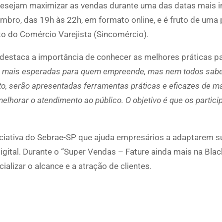
 desejam maximizar as vendas durante uma das datas mais 
mbro, das 19h às 22h, em formato online, e é fruto de uma 
to do Comércio Varejista (Sincomércio).
 destaca a importância de conhecer as melhores práticas p
tas mais esperadas para quem empreende, mas nem todos sa
o, serão apresentadas ferramentas práticas e eficazes de m
e melhorar o atendimento ao público. O objetivo é que os partic
iciativa do Sebrae-SP que ajuda empresários a adaptarem s
ital. Durante o “Super Vendas – Fature ainda mais na Black
alizar o alcance e a atração de clientes.