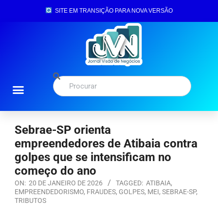
SITE EM TRANSIÇÃO PARA NOVA VERSÃO
Sebrae-SP orienta
empreendedores de Atibaia contra
golpes que se intensificam no
começo do ano
ON:
20 DE JANEIRO DE 2026
TAGGED:
ATIBAIA
,
EMPREENDEDORISMO
,
FRAUDES
,
GOLPES
,
MEI
,
SEBRAE-SP
,
TRIBUTOS